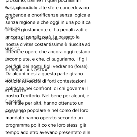
prossimo, tranne in quei pochissimi 
Politica forestiera
casi, quando le alte sfere concedevano 
prebende e onorificenze senza logica e 
Sport
senza ragione e che oggi in una politica 
Annunci
di tagli giustamente ci ha penalizzati e 
ancora ci penalizzerà. In passato la 
Le memorie di donna Prizzita. Un ro
nostra civitas costantissima è riuscita ad 
MUSICA
ottenere opere che ancora oggi restano 
incompiute, e che, ci auguriamo, i figli 
UP
dei figli dei nostri figli vedranno (forse).  
RUBRICA: LA NOSTRA
Da alcuni mesi a questa parte girano 
LEONFORTE 2040
notizie sui social di forti contestazioni 
politiche nei confronti di chi governa il 
ATTUALITA'
nostro Territorio. Nel bene per alcuni, e 
Curiosità
nel male per altri, hanno ottenuto un 
consenso popolare e nel corso del loro 
VIGNETTE
mandato hanno operato secondo un 
programma politico che loro stessi già 
tempo addietro avevano presentato alla 