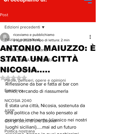
Post
Edizioni precedenti
riceviamo e pubblichiamo
Edizioni precedenti
2 ago 2023
Tempo di lettura: 2 min
ANTONIO MAIUZZO: È
Pillole di Vita Nicosiana
STATA UNA CITTÀ
LA BELLEZZA CI SALVERA'
NICOSIA.....
Questa settimana...
Valutazione NaN stelle su 5.
Parole, pensieri, opere e opinioni
Riflessione da bar e fatta al bar con 
Entroterra
amici, cercando di riassumerla 
NICOSIA 2040
È stata una città, Nicosia, sostenuta da 
ASSP
una politica che ha solo pensato al 
presente imminente (classico nei nostri 
Con gli occhi di uno Zoomer
luoghi siciliani)…..mai ad un futuro 
Politica nostrana