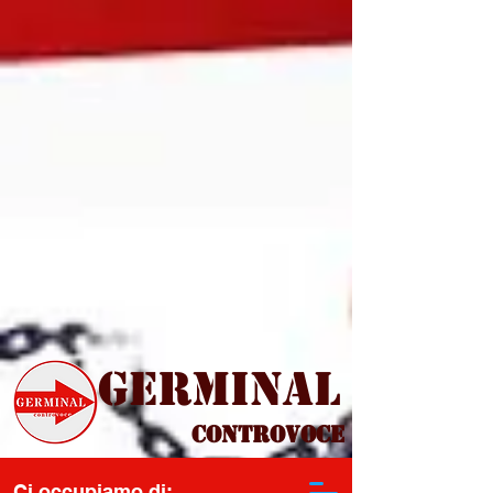
Germinal
Controvoce
Ci occupiamo di: