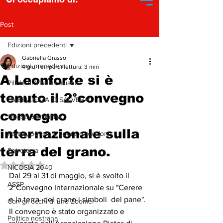
Post
Edizioni precedenti
Gabriella Grasso
Edizioni precedenti
4 giu
Tempo di lettura: 3 min
A Leonforte si è
Pillole di Vita Nicosiana
tenuto il 2°convegno
LA BELLEZZA CI SALVERA'
convegno
Questa settimana...
internazionale sulla
Parole, pensieri, opere e opinioni
terra del grano.
Entroterra
Valutazione NaN stelle su 5.
NICOSIA 2040
Dal 29 al 31 di maggio, si è svolto il 
ASSP
2°Convegno Internazionale su "Cerere 
e la terra  del grano i simboli  del pane". 
Con gli occhi di uno Zoomer
Il convegno è stato organizzato e 
Politica nostrana