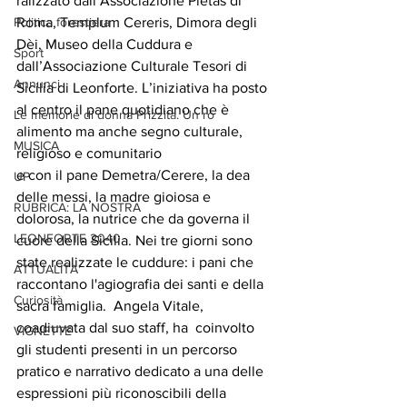
ralizzato dall’Associazione Pietas di 
Politica forestiera
Roma, Templum Cereris, Dimora degli 
Dèi, Museo della Cuddura e 
Sport
dall’Associazione Culturale Tesori di 
Annunci
Sicilia di Leonforte. L’iniziativa ha posto  
al centro il pane quotidiano che è 
Le memorie di donna Prizzita. Un ro
alimento ma anche segno culturale, 
MUSICA
religioso e comunitario 
e con il pane Demetra/Cerere, la dea 
UP
delle messi, la madre gioiosa e 
RUBRICA: LA NOSTRA
dolorosa, la nutrice che da governa il 
LEONFORTE 2040
cuore della Sicilia. Nei tre giorni sono 
state realizzate le cuddure: i pani che 
ATTUALITA'
raccontano l'agiografia dei santi e della 
Curiosità
sacra famiglia.  Angela Vitale, 
coadiuvata dal suo staff, ha  coinvolto 
VIGNETTE
gli studenti presenti in un percorso 
pratico e narrativo dedicato a una delle 
espressioni più riconoscibili della 