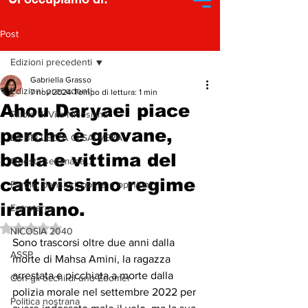
Post
Edizioni precedenti
Gabriella Grasso
Edizioni precedenti
7 nov 2024
Tempo di lettura: 1 min
Ahou Daryaei piace
Pillole di Vita Nicosiana
perché è giovane,
LA BELLEZZA CI SALVERA'
bella e vittima del
Questa settimana...
cattivissimo regime
Parole, pensieri, opere e opinioni
iraniano.
Entroterra
Valutazione NaN stelle su 5.
NICOSIA 2040
Sono trascorsi oltre due anni dalla 
ASSP
morte di Mahsa Amini, la ragazza 
arrestata e picchiata a morte dalla 
Con gli occhi di uno Zoomer
polizia morale nel settembre 2022 per 
Politica nostrana