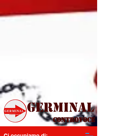
Germinal
Controvoce
Ci occupiamo di: