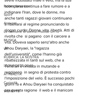
avere indossato male il velo, ma la sua 
Politica forestiera
scomparsa continua a fare rumore e a 
indignare l'Iran, dove le donne, ma 
Sport
anche tanti ragazzi giovani continuano 
Annunci
a ribellarsi al regime pronunciando lo 
slogan curdo: Donna, vita, libertà. Atti di 
Le memorie di donna Prizzita. Un ro
rivolta che  si pagano  con il carcere a 
MUSICA
vita. Doveva saperlo senz'altro anche 
Ahou Daryaei, la "ragazza 
UP
dell'università", come l'hanno già 
RUBRICA: LA NOSTRA
ribattezzata in tanti sul web, che a 
LEONFORTE 2040
Teheran è rimasta in mutande e 
reggiseno  in segno di protesta contro 
ATTUALITA'
l'imposizione del velo. È successo pochi 
Curiosità
giorni fa e Ahou Daryaei ha conquistato 
per questa ragione  il web e il manicom
VIGNETTE