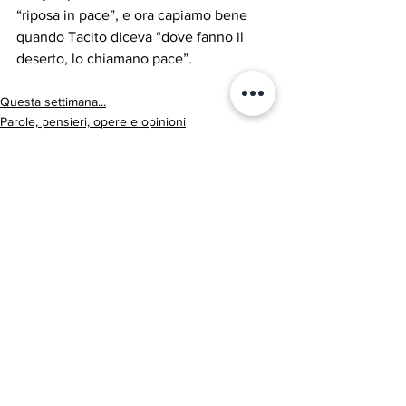
“riposa in pace”, e ora capiamo bene 
quando Tacito diceva “dove fanno il 
deserto, lo chiamano pace”.
Questa settimana...
Parole, pensieri, opere e opinioni
Entroterra
Mostra tutti
Post recenti