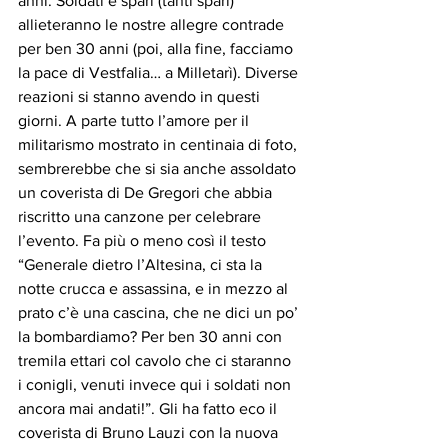
anni. Soldati e spari (tanti spari) 
allieteranno le nostre allegre contrade 
per ben 30 anni (poi, alla fine, facciamo 
la pace di Vestfalia… a Milletarì). Diverse 
reazioni si stanno avendo in questi 
giorni. A parte tutto l’amore per il 
militarismo mostrato in centinaia di foto, 
sembrerebbe che si sia anche assoldato 
un coverista di De Gregori che abbia 
riscritto una canzone per celebrare 
l’evento. Fa più o meno così il testo 
“Generale dietro l’Altesina, ci sta la 
notte crucca e assassina, e in mezzo al 
prato c’è una cascina, che ne dici un po’ 
la bombardiamo? Per ben 30 anni con 
tremila ettari col cavolo che ci staranno 
i conigli, venuti invece qui i soldati non 
ancora mai andati!”. Gli ha fatto eco il 
coverista di Bruno Lauzi con la nuova 