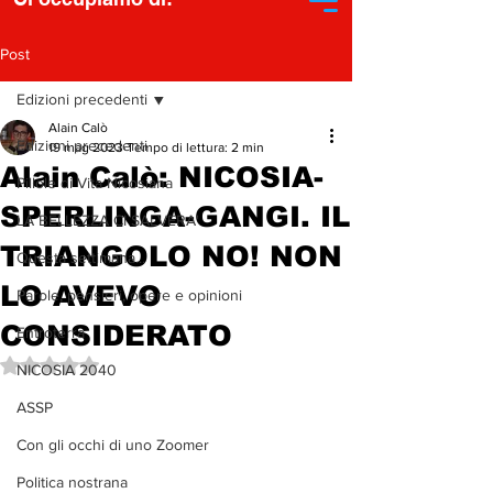
Post
Edizioni precedenti
Alain Calò
Edizioni precedenti
19 mag 2023
Tempo di lettura: 2 min
Alain Calò: NICOSIA-
Pillole di Vita Nicosiana
SPERLINGA-GANGI. IL
LA BELLEZZA CI SALVERA'
TRIANGOLO NO! NON
Questa settimana...
LO AVEVO
Parole, pensieri, opere e opinioni
CONSIDERATO
Entroterra
Valutazione NaN stelle su 5.
NICOSIA 2040
ASSP
Con gli occhi di uno Zoomer
Politica nostrana