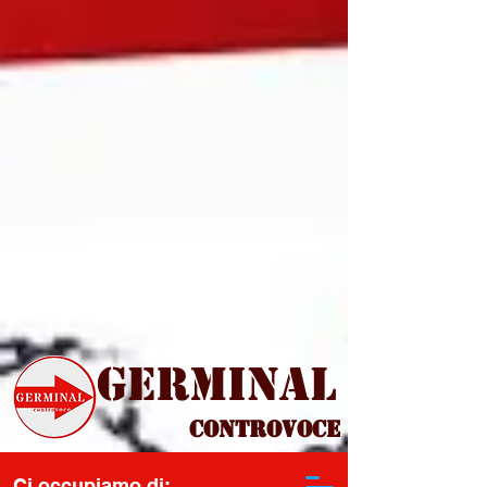
Germinal
Controvoce
Ci occupiamo di: