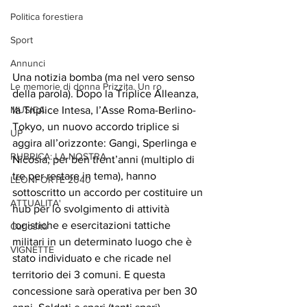
Politica forestiera
Sport
Annunci
Una notizia bomba (ma nel vero senso 
Le memorie di donna Prizzita. Un ro
della parola). Dopo la Triplice Alleanza, 
la Triplice Intesa, l’Asse Roma-Berlino-
MUSICA
Tokyo, un nuovo accordo triplice si 
UP
aggira all’orizzonte: Gangi, Sperlinga e 
RUBRICA: LA NOSTRA
Nicosia, per ben trent’anni (multiplo di 
tre per restare in tema), hanno 
LEONFORTE 2040
sottoscritto un accordo per costituire un 
ATTUALITA'
hub per lo svolgimento di attività 
logistiche e esercitazioni tattiche 
Curiosità
militari in un determinato luogo che è 
VIGNETTE
stato individuato e che ricade nel 
territorio dei 3 comuni. E questa 
concessione sarà operativa per ben 30 