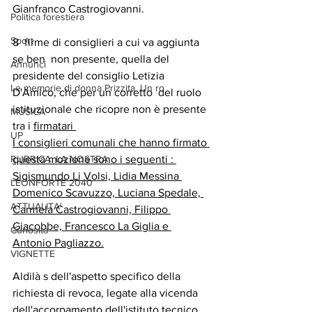
Gianfranco Castrogiovanni.
Politica forestiera
Sport
8  firme di consiglieri a cui va aggiunta 
se ben  non presente, quella del 
Annunci
presidente del consiglio Letizia 
Le memorie di donna Prizzita. Un ro
D'Amico, che per un corretto  del ruolo 
istituzionale che ricopre non è presente 
MUSICA
tra i 
firmatari 
UP
I consiglieri comunali che hanno firmato 
RUBRICA: LA NOSTRA
questa mozione sono i seguenti : 
Sigismundo Li Volsi, Lidia Messina 
LEONFORTE 2040
Domenico Scavuzzo, Luciana Spedale, 
ATTUALITA'
Carmela Castrogiovanni, Filippo 
Giacobbe, Francesco La Giglia e 
Curiosità
Antonio Pagliazzo.
VIGNETTE
Aldilà s dell'aspetto specifico della 
richiesta di revoca, legate alla vicenda 
dell'accorpamento dell'istituto tecnico 