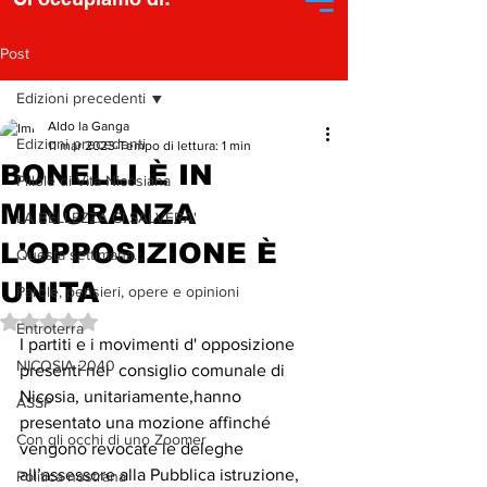
Post
Edizioni precedenti
Aldo la Ganga
Edizioni precedenti
11 mar 2023
Tempo di lettura: 1 min
BONELLI È IN
Pillole di Vita Nicosiana
MINORANZA
LA BELLEZZA CI SALVERA'
L'OPPOSIZIONE È
Questa settimana...
UNITA
Parole, pensieri, opere e opinioni
Valutazione NaN stelle su 5.
Entroterra
I partiti e i movimenti d' opposizione  
NICOSIA 2040
presenti nel  consiglio comunale di 
Nicosia, unitariamente,hanno 
ASSP
presentato una mozione affinché 
Con gli occhi di uno Zoomer
vengono revocate le deleghe 
all’assessore alla Pubblica istruzione, 
Politica nostrana