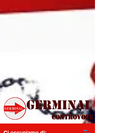
Germinal
Controvoce
Ci occupiamo di: