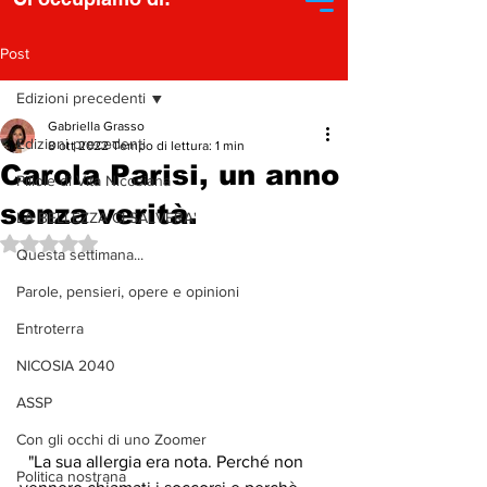
Post
Edizioni precedenti
Gabriella Grasso
Edizioni precedenti
8 ott 2022
Tempo di lettura: 1 min
Carola Parisi, un anno
Pillole di Vita Nicosiana
senza verità.
LA BELLEZZA CI SALVERA'
Valutazione NaN stelle su 5.
Questa settimana...
Parole, pensieri, opere e opinioni
Entroterra
NICOSIA 2040
ASSP
Con gli occhi di uno Zoomer
 "La sua allergia era nota. Perché non 
Politica nostrana