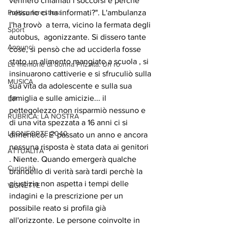
vennero chiamati i soccorsi e perchè 
nessuno ci ha informati?". L'ambulanza 
Politica forestiera
l'ha trovò  a terra, vicino la fermata degli 
Sport
autobus,  agonizzante. Si dissero tante 
Annunci
cose, si pensò che ad ucciderla fosse 
stato un alimento mangiato a scuola , si 
Le memorie di donna Prizzita. Un ro
insinuarono cattiverie e si sfruculiò sulla 
MUSICA
sua vita da adolescente e sulla sua 
famiglia e sulle amicizie... il 
UP
pettegolezzo non risparmiò nessuno e 
RUBRICA: LA NOSTRA
di una vita spezzata a 16 anni ci si 
LEONFORTE 2040
dimenticò. E' passato un anno e ancora 
nessuna risposta è stata data ai genitori 
ATTUALITA'
. Niente. Quando emergerà qualche 
Curiosità
brandello di verità sarà tardi perchè la 
giustizia non aspetta i tempi delle 
VIGNETTE
indagini e la prescrizione per un 
possibile reato si profila già 
all'orizzonte. Le persone coinvolte in 