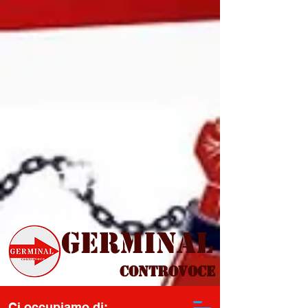
Germinal
Controvoce
Ci occupiamo di: