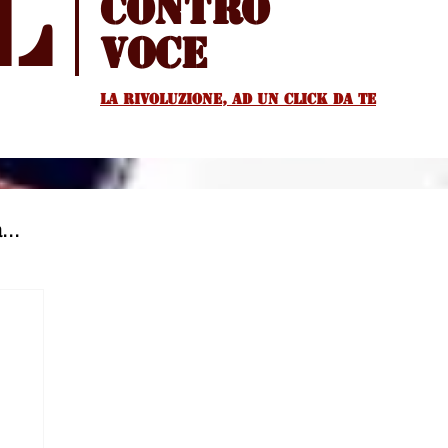
l
Contro
voce
La rivoluzione, ad un Click da te
...