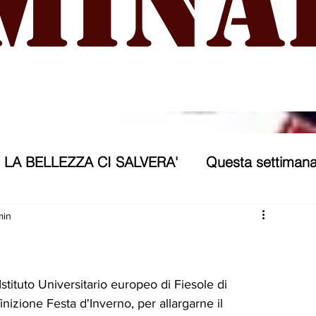
mina
LA BELLEZZA CI SALVERA'
Questa settimana
ra
NICOSIA 2040
ASSP
min
rana
Politica forestiera
Sport
Annunci
Istituto Universitario europeo di Fiesole di 
inizione Festa d'Inverno, per allargarne il 