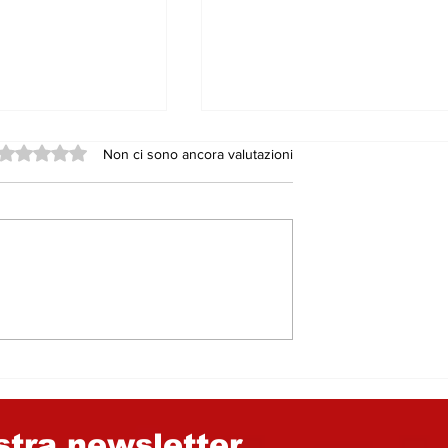
Valutazione 0 stelle su 5.
Non ci sono ancora valutazioni
NISTRATORI, I
L'ESTATE AL MARE DE
ERI
NICOSIANI….. DALLO
 E GLI
ZIO GIULIANO
DAI FIANCHI
ostra newsletter