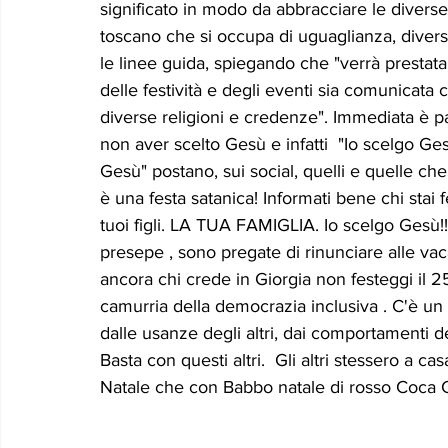
significato in modo da abbracciare le diverse 
Le memorie di donna Prizzita. Un ro
MUS
toscano che si occupa di uguaglianza, diversi
le linee guida, spiegando che "verrà prestata
delle festività e degli eventi sia comunicata 
LEONFORTE 2040
ATTUALITA'
Curios
diverse religioni e credenze". Immediata è par
non aver scelto Gesù e infatti  "Io scelgo Ges
Gesù" postano, sui social, quelli e quelle c
è una festa satanica! Informati bene chi stai 
tuoi figli. LA TUA FAMIGLIA. Io scelgo Gesù!!
presepe , sono pregate di rinunciare alle va
ancora chi crede in Giorgia non festeggi il 2
camurria della democrazia inclusiva . C'è un
dalle usanze degli altri, dai comportamenti degli
Basta con questi altri.  Gli altri stessero a ca
Natale che con Babbo natale di rosso Coca C