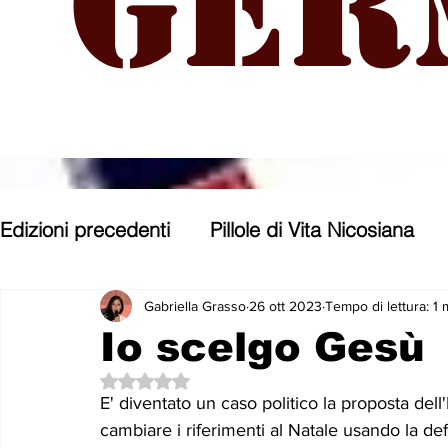
Ger
Edizioni precedenti
Pillole di Vita Nicosiana
Parole, pensieri, opere e opinioni
Entroter
Gabriella Grasso
26 ott 2023
Tempo di lettura: 1 
Io scelgo Gesù
Valutazione NaN stelle su 5.
Con gli occhi di uno Zoomer
Politica nost
E' diventato un caso politico la proposta dell'
cambiare i riferimenti al Natale usando la def