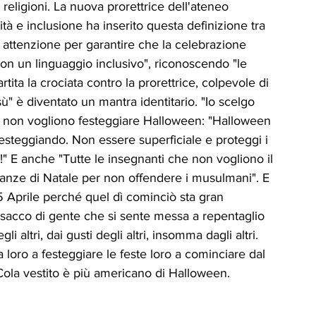
religioni. La nuova prorettrice dell'ateneo 
ICA
UP
RUBRICA: LA NOSTRA
tà e inclusione ha inserito questa definizione tra 
 attenzione per garantire che la celebrazione 
con un linguaggio inclusivo", riconoscendo "le 
ità
VIGNETTE
tita la crociata contro la prorettrice, colpevole di 
ù" è diventato un mantra identitario. "Io scelgo 
he non vogliono festeggiare Halloween: "Halloween 
festeggiando. Non essere superficiale e proteggi i 
!" E anche "Tutte le insegnanti che non vogliono il 
canze di Natale per non offendere i musulmani". E 
5 Aprile perché quel dì cominciò sta gran  
 sacco di gente che si sente messa a repentaglio 
 altri, dai gusti degli altri, insomma dagli altri.  
sa loro a festeggiare le feste loro a cominciare dal 
ola vestito è più americano di Halloween.