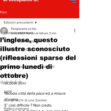
Post
Edizioni precedenti
Piergiacomo La Via
Edizioni precedenti
2 ott 2023
Tempo di lettura: 3 min
l’inglese, questo
Pillole di Vita Nicosiana
illustre sconosciuto
LA BELLEZZA CI SALVERA'
(riflessioni sparse del
Questa settimana...
primo lunedì di
Parole, pensieri, opere e opinioni
ottobre)
Entroterra
Valutazione NaN stelle su 5.
NICOSIA 2040
ASSP
Nicosia 
città della pace
 ed 
a misura 
d’uomo
.
Con gli occhi di uno Zoomer
E’ così difficile ? Non credo.  
Politica nostrana