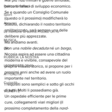
Mai più 
hub militari
 e guerre simulate, 
Politica forestiera
percorsi fallaci di sviluppo economico. 
Se e quando un Consiglio Comunale 
Sport
(questo o il prossimo) modificherà lo 
Annunci
Statuto, dichiarando il nostro territorio 
smilitarizzato, sarà sempre una delle 
Le memorie di donna Prizzita. Un ro
delibere più apprezzate. 
MUSICA
Ma andiamo avanti. 
Non una 
nobile decaduta
 né un 
borgo
, 
UP
Nicosia aspira ad essere una cittadina 
RUBRICA: LA NOSTRA
moderna e vivibile, consapevole del 
LEONFORTE 2040
proprio vissuto storico, si propone per i 
prossimi anni anche ad avere un ruolo 
ATTUALITA'
importante nel territorio. 
Curiosità
I requisiti sono semplici e sotto gli occhi 
di tutti. Molti li possediamo già.
VIGNETTE
Un ospedale efficiente per le prime 
cure, collegamenti viari migliori (il 
prossimo completamento della 
nord-