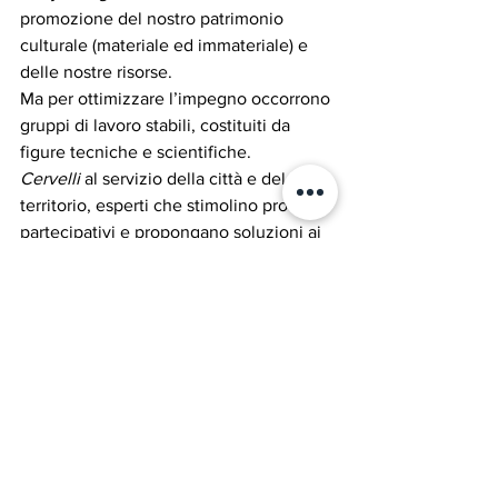
promozione del nostro patrimonio 
culturale (materiale ed immateriale) e 
delle nostre risorse. 
Ma per ottimizzare l’impegno occorrono 
gruppi di lavoro stabili, costituiti da 
figure tecniche e scientifiche. 
Cervelli
 al servizio della città e del 
territorio, esperti che stimolino processi 
partecipativi e propongano soluzioni ai 
problemi complessi. 
Anche qui soccorre l’inglese. 
Think 
tank
 (letteralmente, serbatoi di 
pensiero). 
Dobbiamo pensare ad attivarne 
qualcuno. 
Avendo ad obiettivo questo modello di 
città futura
, il “
gruppo
” può delineare un 
progetto con alto grado di fattibilità per 