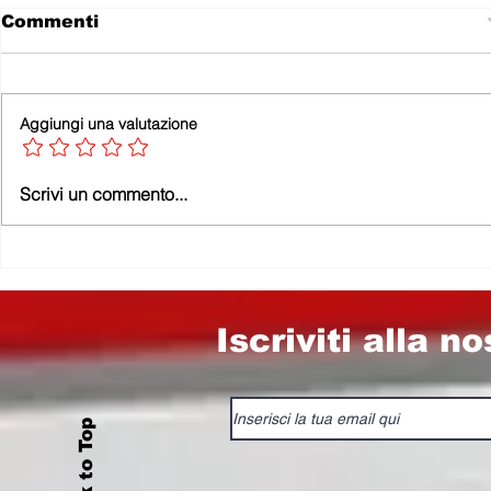
Commenti
EDITORIALE
Aggiungi una valutazione
LA LOCO
Scrivi un commento...
SI È FER
PENNA N
SMESSO D
PERCHÉ G
SONO TUT
BELLI…
Iscriviti alla n
Back to Top