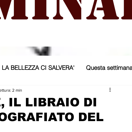
mina
LA BELLEZZA CI SALVERA'
Questa settimana
ra
NICOSIA 2040
ASSP
ettura: 2 min
 IL LIBRAIO DI
TOGRAFIATO DEL
rana
Politica forestiera
Sport
Annunci