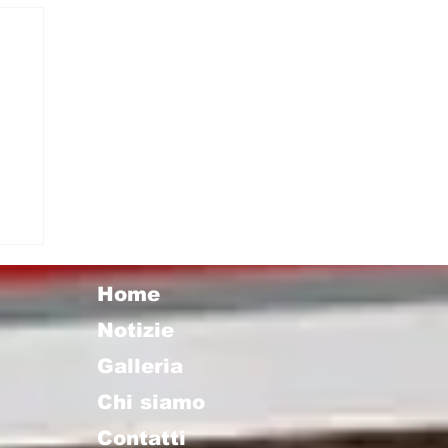
e
Home
Notizie
Galleria
Chi siamo
Contatti