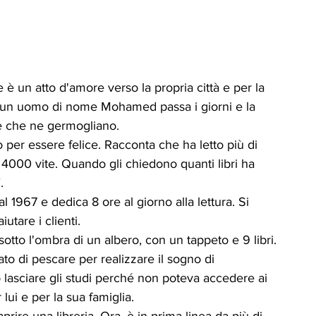
è un atto d'amore verso la propria città e per la 
t, un uomo di nome Mohamed passa i giorni e la 
rie che ne germogliano.
o per essere felice. Racconta che ha letto più di 
 4000 vite. Quando gli chiedono quanti libri ha 
.
l 1967 e dedica 8 ore al giorno alla lettura. Si 
utare i clienti.
, sotto l'ombra di un albero, con un tappeto e 9 libri.
ato di pescare per realizzare il sogno di 
o lasciare gli studi perché non poteva accedere ai 
 lui e per la sua famiglia.
rire una libreria. Ora, è in prima linea da più di 