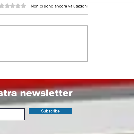
Valutazione 0 stelle su 5.
Non ci sono ancora valutazioni
MOTIVA NON
Leonforte fra Cinema 
MATA E LA
Teatro
ON HA
I SCRIVERE.
LI EROI
TI GIOVANI E
ostra newsletter
Subscribe