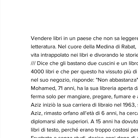
Vendere libri in un paese che non sa leggere 
letteratura. Nel cuore della Medina di Raba
vita intrappolato nei libri e divorando le sto
/// Dice che gli bastano due cuscini e un libr
4000 libri e che per questo ha vissuto più di
nel suo negozio, risponde: "Non abbastanza"
Mohamed, 71 anni, ha la sua libreria aperta da
ferma solo per mangiare, pregare, fumare e ai
Aziz iniziò la sua carriera di libraio nel 1963
Aziz, rimasto orfano all'età di 6 anni, ha cerc
diplomarsi alle superiori. A 15 anni ha dovut
libri di testo, perché erano troppo costosi per
Frustrato e senza studi, decise anni dopo di ap