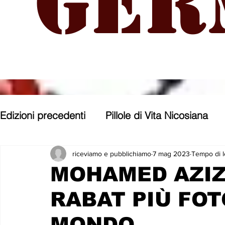
Ger
Edizioni precedenti
Pillole di Vita Nicosiana
Parole, pensieri, opere e opinioni
Entroter
riceviamo e pubblichiamo
7 mag 2023
Tempo di l
MOHAMED AZIZ,
RABAT PIÙ FO
Con gli occhi di uno Zoomer
Politica nost
MONDO