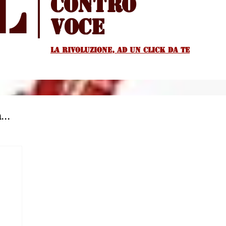
l
Contro
voce
La rivoluzione, ad un Click da te
...