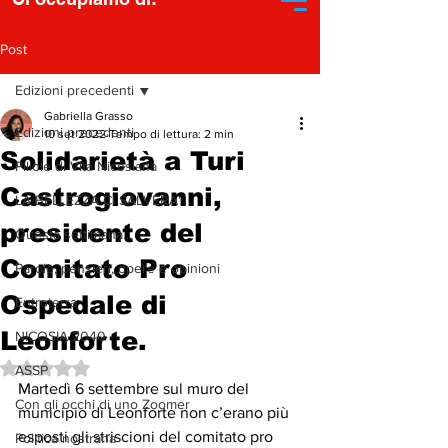
Post
Edizioni precedenti
Gabriella Grasso
Edizioni precedenti
10 set 2022
Tempo di lettura: 2 min
Solidarietà a Turi
Pillole di Vita Nicosiana
Castrogiovanni,
LA BELLEZZA CI SALVERA'
presidente del
Questa settimana...
Comitato Pro
Parole, pensieri, opere e opinioni
Ospedale di
Entroterra
Leonforte.
NICOSIA 2040
Valutazione NaN stelle su 5.
ASSP
Martedì 6 settembre sul muro del 
Con gli occhi di uno Zoomer
municipio di Leonforte non c’erano più 
esposti gli striscioni del comitato pro 
Politica nostrana