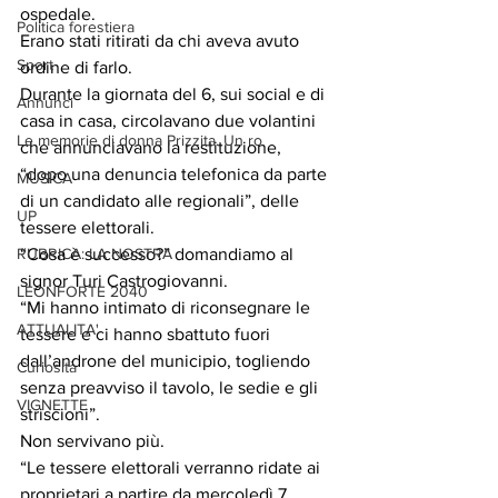
ospedale. 
Politica forestiera
Erano stati ritirati da chi aveva avuto 
Sport
ordine di farlo. 
Durante la giornata del 6, sui social e di 
Annunci
casa in casa, circolavano due volantini 
Le memorie di donna Prizzita. Un ro
che annunciavano la restituzione, 
“dopo una denuncia telefonica da parte 
MUSICA
di un candidato alle regionali”, delle 
UP
tessere elettorali.  
RUBRICA: LA NOSTRA
“Cosa è successo?” domandiamo al 
signor Turi Castrogiovanni. 
LEONFORTE 2040
“Mi hanno intimato di riconsegnare le 
ATTUALITA'
tessere e ci hanno sbattuto fuori 
dall’androne del municipio, togliendo 
Curiosità
senza preavviso il tavolo, le sedie e gli 
VIGNETTE
striscioni”.  
Non servivano più. 
“Le tessere elettorali verranno ridate ai 
proprietari a partire da mercoledì 7 