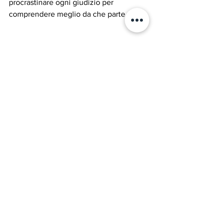
procrastinare ogni giudizio per  
comprendere meglio da che parte stare
.  
Entroterra
Parole, pensieri, opere e opinioni
Questa settimana...