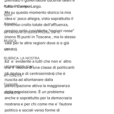
premiato il governatore uscente Giani e 
Politica forestiera
tutto il Campo Largo.
Ma su questo momento storico la mia 
Sport
idea e` poco allegra, visto soprattutto il 
Annunci
continuo crollo totale dell'affluenza, 
persino nelle cosiddette "regioni rosse" 
Le memorie di donna Prizzita. Un ro
(meno 15 punti in Toscana , ma lo stesso 
MUSICA
vale per le altre regioni dove si e già 
votato).
UP
RUBRICA: LA NOSTRA
Ed  e` evidente a tutti che non e` altro 
LEONFORTE 2040
che il  lascito di una classe di politicanti 
(di destra e di centrosinistra) che è 
ATTUALITA'
riuscita ad allontanare dalla 
Curiosità
partecipazione attiva la maggioranza 
della popolazione. È un problema 
VIGNETTE
anche e soprattutto per la democrazia 
nostrana e per chi come me e` fautore 
politico e sociali verso forme di 