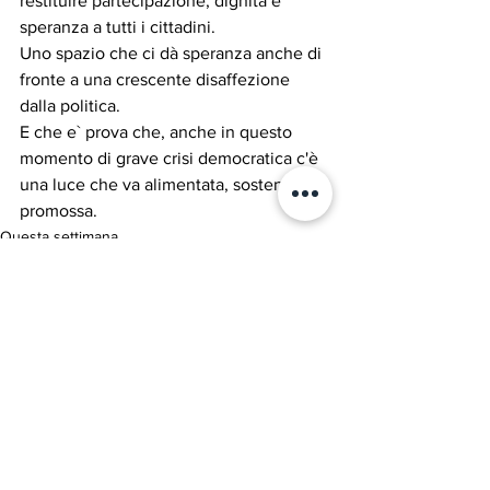
restituire partecipazione, dignità e 
speranza a tutti i cittadini.
Uno spazio che ci dà speranza anche di 
fronte a una crescente disaffezione 
dalla politica.
E che e` prova che, anche in questo 
momento di grave crisi democratica c'è 
una luce che va alimentata, sostenuta e 
promossa.
Questa settimana...
ATTUALITA'
Politica forestiera
Mostra tutti
Post recenti