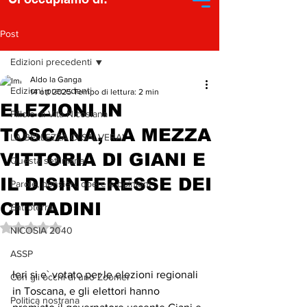
Post
Edizioni precedenti
Aldo la Ganga
Edizioni precedenti
14 ott 2025
Tempo di lettura: 2 min
ELEZIONI IN
Pillole di Vita Nicosiana
TOSCANA, LA MEZZA
LA BELLEZZA CI SALVERA'
VITTORIA DI GIANI E
Questa settimana...
IL DISINTERESSE DEI
Parole, pensieri, opere e opinioni
CITTADINI
Entroterra
Valutazione NaN stelle su 5.
NICOSIA 2040
ASSP
Ieri si e` votato per le elezioni regionali 
Con gli occhi di uno Zoomer
in Toscana, e gli elettori hanno 
Politica nostrana