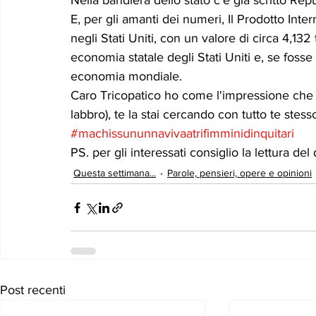
Nella bandiera dello stato c'è già scritto Repu
E, per gli amanti dei numeri, Il Prodotto Intern
negli Stati Uniti, con un valore di circa 4,132 
economia statale degli Stati Uniti e, se foss
economia mondiale. 
Caro Tricopatico ho come l'impressione che c
labbro), te la stai cercando con tutto te stess
#machissununnavivaatrifimminidinquitari
PS. per gli interessati consiglio la lettura 
Questa settimana...
Parole, pensieri, opere e opinioni
Post recenti