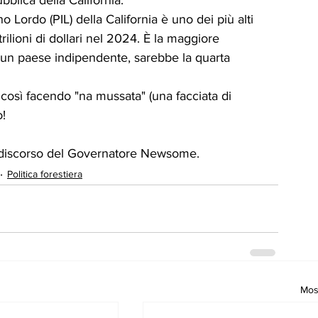
bblica della California. 
o Lordo (PIL) della California è uno dei più alti 
trilioni di dollari nel 2024. È la maggiore 
e un paese indipendente, sarebbe la quarta 
osì facendo "na mussata" (una facciata di 
o!
del discorso del Governatore Newsome.
Politica forestiera
Most