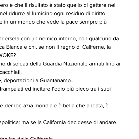
ero e che il risultato è stato quello di gettare nel 
el ridurre al lumicino ogni residuo di diritto 
ise in un mondo che vede la pace sempre più 
endersela con un nemico interno, con qualcuno da 
a Bianca e chi, se non il regno di Califerne, la 
a WOKE?
o di soldati della Guardia Nazionale armati fino ai 
cacchiati.
re, deportazioni a Guantanamo...
rampalati ed incitare l'odio più bieco tra i suoi 
nde democrazia mondiale è bella che andata, è 
politica: ma se la California decidesse di andare 