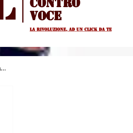
l
Contro
voce
La rivoluzione, ad un Click da te
...