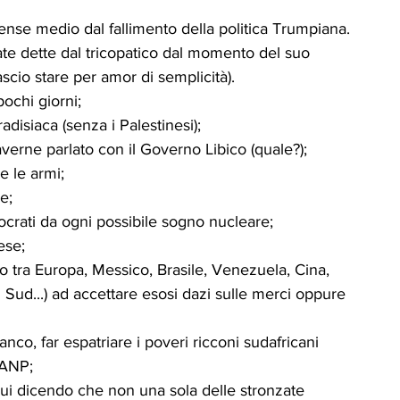
ICA
UP
RUBRICA: LA NOSTRA
ense medio dal fallimento della politica Trumpiana.
ate dette dal tricopatico dal momento del suo 
scio stare per amor di semplicità).
ità
VIGNETTE
pochi giorni;
disiaca (senza i Palestinesi);
averne parlato con il Governo Libico (quale?);
 le armi;
e;
ocrati da ogni possibile sogno nucleare;
ese;
 tra Europa, Messico, Brasile, Venezuela, Cina, 
 Sud...) ad accettare esosi dazi sulle merci oppure 
co, far espatriare i poveri ricconi sudafricani 
'ANP;
qui dicendo che non una sola delle stronzate 