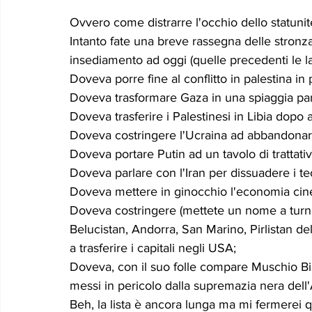
Le memorie di donna Prizzita. Un ro
MUS
Ovvero come distrarre l'occhio dello statunit
Intanto fate una breve rassegna delle stronz
insediamento ad oggi (quelle precedenti le la
LEONFORTE 2040
ATTUALITA'
Curios
Doveva porre fine al conflitto in palestina in 
Doveva trasformare Gaza in una spiaggia para
Doveva trasferire i Palestinesi in Libia dopo 
Doveva costringere l'Ucraina ad abbandonare
Doveva portare Putin ad un tavolo di trattativ
Doveva parlare con l'Iran per dissuadere i te
Doveva mettere in ginocchio l'economia cin
Doveva costringere (mettete un nome a turno
Belucistan, Andorra, San Marino, Pirlistan del
a trasferire i capitali negli USA;
Doveva, con il suo folle compare Muschio Bian
messi in pericolo dalla supremazia nera dell
Beh, la lista è ancora lunga ma mi fermerei 