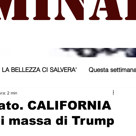
mina
LA BELLEZZA CI SALVERA'
Questa settimana
ra
NICOSIA 2040
ASSP
ura: 2 min
ato. CALIFORNIA
di massa di Trump
rana
Politica forestiera
Sport
Annunci