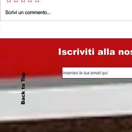
LA LOCO
Scrivi un commento...
SI È FER
PENNA N
SMESSO D
PERCHÉ G
SONO TUT
BELLI…
Iscriviti alla n
Back to Top