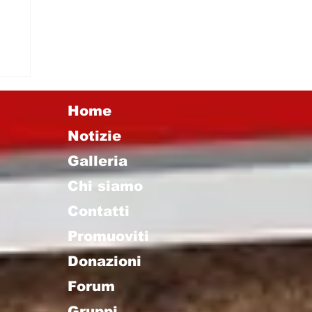
e
Home
Notizie
Galleria
Chi siamo
Contatti
Promuoviti
Donazioni
Forum
Gruppi