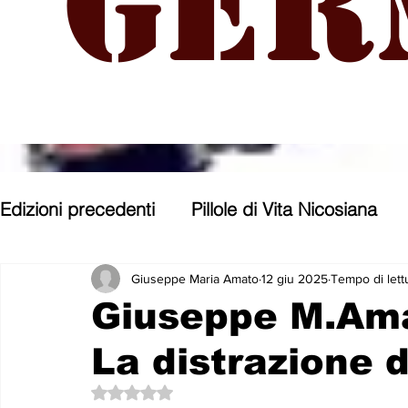
Ger
Edizioni precedenti
Pillole di Vita Nicosiana
Parole, pensieri, opere e opinioni
Entroter
Giuseppe Maria Amato
12 giu 2025
Tempo di lett
Giuseppe M.Am
La distrazione 
Con gli occhi di uno Zoomer
Politica nost
Valutazione NaN stelle su 5.