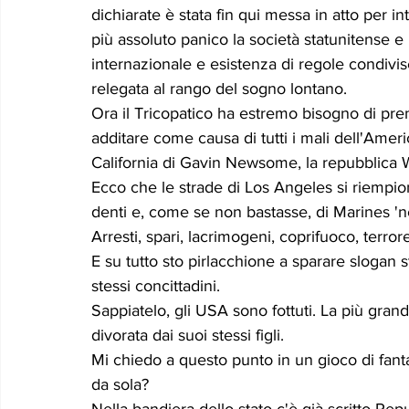
dichiarate è stata fin qui messa in atto per int
più assoluto panico la società statunitense e n
internazionale e esistenza di regole condiv
relegata al rango del sogno lontano.
Ora il Tricopatico ha estremo bisogno di pr
additare come causa di tutti i mali dell'Americ
California di Gavin Newsome, la repubblic
Ecco che le strade di Los Angeles si riempion
denti e, come se non bastasse, di Marines 'n
Arresti, spari, lacrimogeni, coprifuoco, terro
E su tutto sto pirlacchione a sparare slogan st
stessi concittadini.
Sappiatelo, gli USA sono fottuti. La più gra
divorata dai suoi stessi figli.
Mi chiedo a questo punto in un gioco di fanta
da sola? 