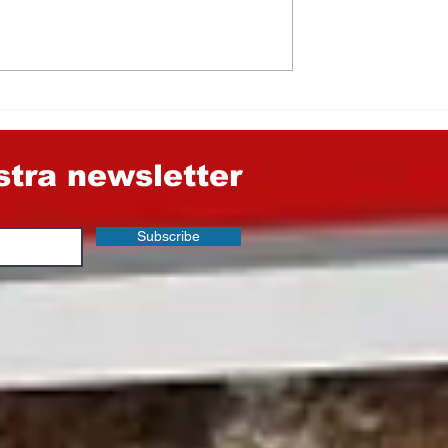
MOTIVA NON
Leonforte fra Cinema 
MATA E LA
Teatro
ON HA
I SCRIVERE.
LI EROI
TI GIOVANI E
ostra newsletter
Subscribe