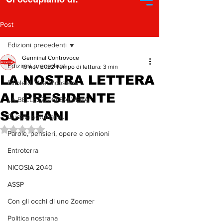
Post
Edizioni precedenti
Germinal Controvoce
Edizioni precedenti
19 nov 2022
Tempo di lettura: 3 min
LA NOSTRA LETTERA
Pillole di Vita Nicosiana
AL PRESIDENTE
LA BELLEZZA CI SALVERA'
SCHIFANI
Questa settimana...
Valutazione NaN stelle su 5.
Parole, pensieri, opere e opinioni
Entroterra
NICOSIA 2040
ASSP
Con gli occhi di uno Zoomer
Politica nostrana