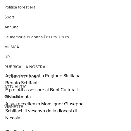
Politica forestiera
Sport
Annunci
Le memorie di donna Prizzita. Un ro
MUSICA
UP
RUBRICA: LA NOSTRA
Al Presidente della Regione Siciliana
LEONFORTE 2040
Renato Schifani
ATTUALITA'
E p.c. All`assessore ai Beni Culturali 
Elvira Amata
Curiosità
A sua eccellenza
Monsignor
Giuseppe 
VIGNETTE
Schillaci 
 il vescovo della diocesi di 
Nicosia