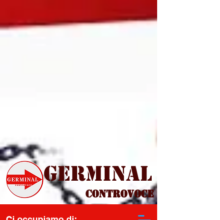
Germinal
Controvoce
Ci occupiamo di: