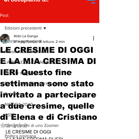
Post
Edizioni precedenti
Aldo La Ganga
Edizioni precedenti
31 mag
Tempo di lettura: 2 min
LE CRESIME DI OGGI
Pillole di Vita Nicosiana
E LA MIA CRESIMA DI
LA BELLEZZA CI SALVERA'
IERI Questo fine
Questa settimana...
settimana sono stato
Parole, pensieri, opere e opinioni
invitato a partecipare
Entroterra
a due cresime, quelle
NICOSIA 2040
di Elena e di Cristiano
ASSP
Valutazione NaN stelle su 5.
Con gli occhi di uno Zoomer
LE CRESIME DI OGGI
Politica nostrana