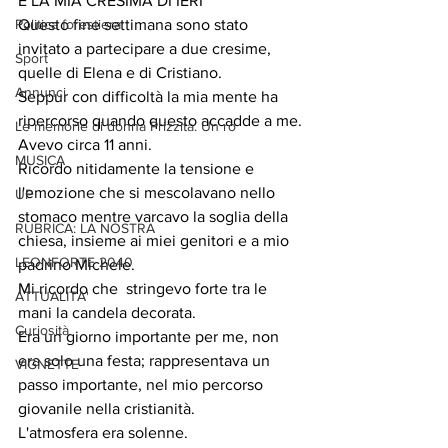
E LA MIA CRESIMA DI IERI
Politica forestiera
Questo fine settimana sono stato 
invitato a partecipare a due cresime, 
Sport
quelle di Elena e di Cristiano.
Annunci
Seppur con difficoltà la mia mente ha 
ripercorso quando questo accadde a me.
Le memorie di donna Prizzita. Un ro
Avevo circa 11 anni.
MUSICA
Ricordo nitidamente la tensione e 
l'emozione che si mescolavano nello 
UP
stomaco mentre varcavo la soglia della 
RUBRICA: LA NOSTRA
chiesa, insieme ai miei genitori e a mio 
LEONFORTE 2040
padrino Michele.
Mi ricordo che  stringevo forte tra le 
ATTUALITA'
mani la candela decorata. 
Curiosità
Era un giorno importante per me, non 
era solo una festa; rappresentava un 
VIGNETTE
passo importante, nel mio percorso 
giovanile nella cristianità.
L'atmosfera era solenne. 