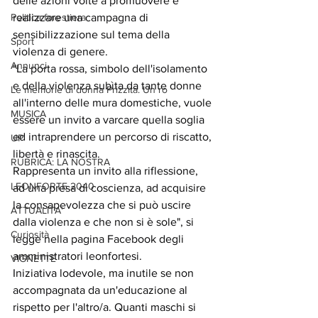
delle azioni volte a promuovere e 
Politica forestiera
realizzare una campagna di 
sensibilizzazione sul tema della 
Sport
violenza di genere.
Annunci
"La porta rossa, simbolo dell'isolamento 
e della violenza subìta da tante donne 
Le memorie di donna Prizzita. Un ro
all'interno delle mura domestiche, vuole 
MUSICA
essere un invito a varcare quella soglia 
ed intraprendere un percorso di riscatto, 
UP
libertà e rinascita.
RUBRICA: LA NOSTRA
Rappresenta un invito alla riflessione, 
LEONFORTE 2040
ad una presa di coscienza, ad acquisire 
la consapevolezza che si può uscire 
ATTUALITA'
dalla violenza e che non si è sole", si 
Curiosità
legge nella pagina Facebook degli 
amministratori leonfortesi. 
VIGNETTE
Iniziativa lodevole, ma inutile se non 
accompagnata da un'educazione al 
rispetto per l'altro/a. Quanti maschi si 