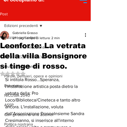
Post
Edizioni precedenti
Gabriella Grasso
Edizioni precedenti
27 mag
Tempo di lettura: 2 min
Leonforte: La vetrata
Pillole di Vita Nicosiana
della villa Bonsignore
LA BELLEZZA CI SALVERA'
si tinge di rosso.
Questa settimana...
Valutazione NaN stelle su 5.
Parole, pensieri, opere e opinioni
Si intitola Rosso...Speranza, 
Entroterra
l'installazione artistica posta dietro la 
vetrata della: Pro 
NICOSIA 2040
Loco/Biblioteca/Cineteca e tanto altro 
ASSP
ancora. L'installazione, voluta 
dall'Associazione DonneInsieme Sandra 
Con gli occhi di uno Zoomer
Cresimanno, si inserisce all'interno 
Politica nostrana