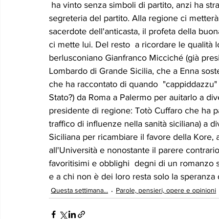
 ha vinto senza simboli di partito, anzi ha stravinto e ora punta al governo della regione e alla 
segreteria del partito. Alla regione ci metter
sacerdote dell'anticasta, il profeta della buona
ci mette lui. Del resto  a ricordare le qualità 
berlusconiano Gianfranco Micciché (già presi
Lombardo di Grande Sicilia, che a Enna sosten
che ha raccontato di quando  "cappiddazzu" ( al
Stato?) da Roma a Palermo per auitarlo a dive
presidente di regione: Totò Cuffaro che ha p
traffico di influenze nella sanità siciliana) 
Siciliana per ricambiare il favore della Kore, a
all'Università e nonostante il parere contrario 
favoritisimi e obblighi  degni di un romanzo s
e a chi non è dei loro resta solo la speranza
Questa settimana...
Parole, pensieri, opere e opinioni