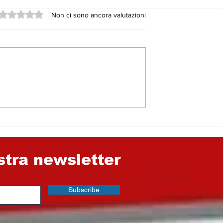
Valutazione 0 stelle su 5.
Non ci sono ancora valutazioni
 fra Cinema e
Statale 117, il Pd grid
allo scandalo. Ma
dimentica chi sono i
suoi alleati a Nicosia 
nel Consorzio
Provinciale di Enna
ostra newsletter
Subscribe