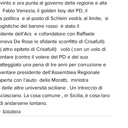
à  Fabio Venezia, il golden boy del PD, il 
 politica  e al posto di Schlein vedrà, al limite,  si 
logistiche del barone rosso  è stato il 
dente dell'Ars  e cofondatore con Raffaele 
eva De Rose lo sfidante sconfitto di Crisafulli) 
tro epiteto di Crisafulli)   volò ( con un volo di 
ntare (contro il volere del PD e del suo 
atteggiato una pena di tre anni per corruzione e 
a diventare presidente dell'Assemblea Regionale 
perta con l'aiuto  della Moratti,  ministra 
delle altre università siciliane . Un intreccio di 
ciasciano. La cosa comune , in Sicilia, è cosa loro 
 di andarsene lontano.
Entroterra