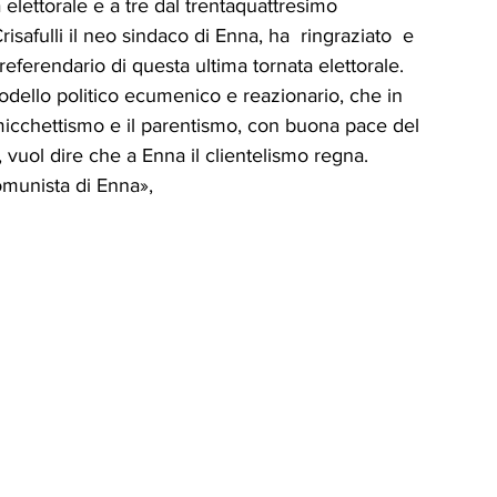
 elettorale e a tre dal trentaquattresimo 
ICA
UP
RUBRICA: LA NOSTRA
isafulli il neo sindaco di Enna, ha  ringraziato  e  
 referendario di questa ultima tornata elettorale. 
dello politico ecumenico e reazionario, che in 
ità
VIGNETTE
amicchettismo e il parentismo, con buona pace del 
, vuol dire che a Enna il clientelismo regna.  
comunista di Enna»,