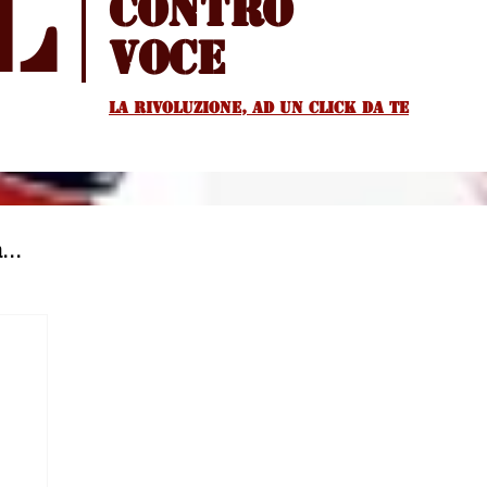
l
Contro
voce
La rivoluzione, ad un Click da te
...