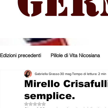
Ger
Edizioni precedenti
Pillole di Vita Nicosiana
Parole, pensieri, opere e opinioni
Entroter
Gabriella Grasso
30 mag
Tempo di lettura: 2 min
Mirello Crisafull
semplice.
Con gli occhi di uno Zoomer
Politica nost
Valutazione NaN stelle su 5.