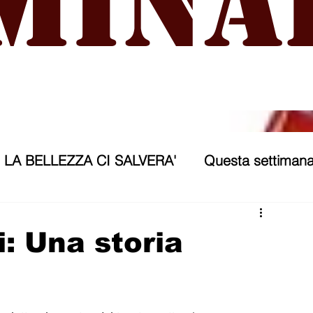
mina
LA BELLEZZA CI SALVERA'
Questa settimana
ra
NICOSIA 2040
ASSP
i: Una storia
rana
Politica forestiera
Sport
Annunci