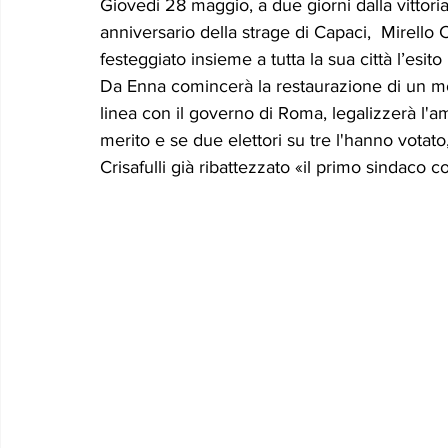
Giovedì 28 maggio, a due giorni dalla vittoria
Le memorie di donna Prizzita. Un ro
MUS
anniversario della strage di Capaci,  Mirello Cr
festeggiato insieme a tutta la sua città l’esito
Da Enna comincerà la restaurazione di un mo
LEONFORTE 2040
ATTUALITA'
Curios
linea con il governo di Roma, legalizzerà l'
merito e se due elettori su tre l'hanno votato
Crisafulli già ribattezzato «il primo sindaco 