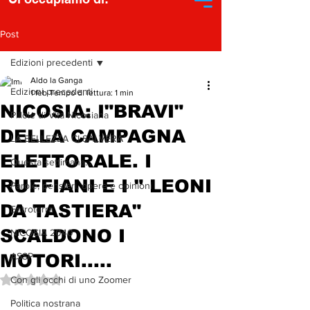
Post
Edizioni precedenti
Aldo la Ganga
Edizioni precedenti
1 feb
Tempo di lettura: 1 min
NICOSIA: I"BRAVI"
Pillole di Vita Nicosiana
DELLA CAMPAGNA
LA BELLEZZA CI SALVERA'
ELETTORALE. I
Questa settimana...
RUFFIANI E I " LEONI
Parole, pensieri, opere e opinioni
DA TASTIERA"
Entroterra
SCALDONO I
NICOSIA 2040
MOTORI.....
ASSP
Valutazione NaN stelle su 5.
Con gli occhi di uno Zoomer
Politica nostrana