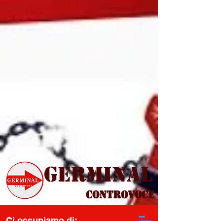
Germinal
Controvoce
Ci occupiamo di: