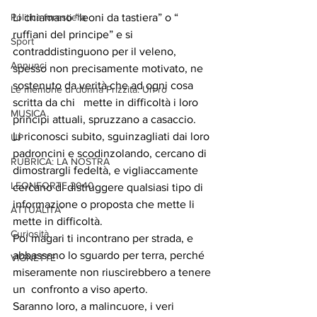
Politica forestiera
Li chiamano “leoni da tastiera” o “ 
ruffiani del principe” e si 
Sport
contraddistinguono per il veleno, 
Annunci
spesso non precisamente motivato, ne 
sostenuto da verità che ad ogni cosa 
Le memorie di donna Prizzita. Un ro
scritta da chi   mette in difficoltà i loro 
MUSICA
principi attuali, spruzzano a casaccio.
Li riconosci subito, sguinzagliati dai loro 
UP
padroncini e scodinzolando, cercano di 
RUBRICA: LA NOSTRA
dimostrargli fedeltà, e vigliaccamente 
LEONFORTE 2040
cercano di distruggere qualsiasi tipo di 
informazione o proposta che mette li 
ATTUALITA'
mette in difficoltà.
Curiosità
Poi magari ti incontrano per strada, e 
abbassano lo sguardo per terra, perché 
VIGNETTE
miseramente non riuscirebbero a tenere 
un  confronto a viso aperto. 
Saranno loro, a malincuore, i veri 