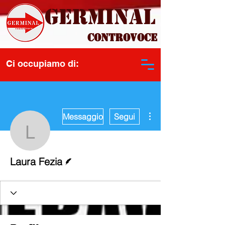
Germinal
Controvoce
Ci occupiamo di:
Altre azioni
Messaggio
Segui
Laura Fezia
Redattore
Laura Fezia