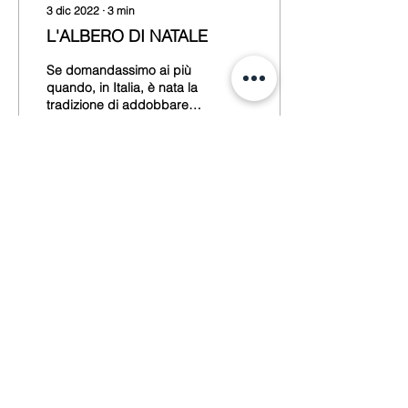
3 dic 2022
∙
3
min
L'ALBERO DI NATALE
Se domandassimo ai più
quando, in Italia, è nata la
tradizione di addobbare
un abete per Natale, la
risposta sarebbe
pressoché unanime: è...
16
0
Privacy Policy
Cookie Policy
Termini e Condizioni