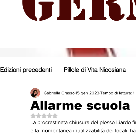
Ger
Edizioni precedenti
Pillole di Vita Nicosiana
Parole, pensieri, opere e opinioni
Entroter
Gabriella Grasso
15 gen 2023
Tempo di lettura: 1
Allarme scuola
Valutazione NaN stelle su 5.
Con gli occhi di uno Zoomer
Politica nost
La procrastinata chiusura del plesso Liardo fi
e la momentanea inutilizzabilità dei locali, ha p