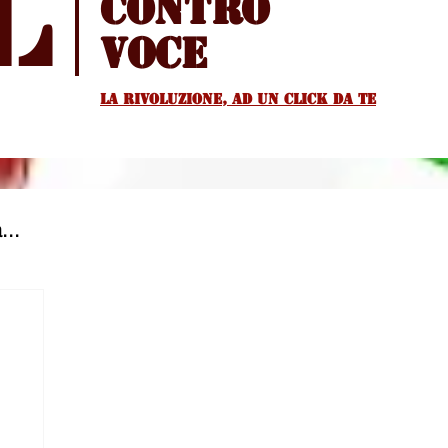
l
Contro
voce
La rivoluzione, ad un Click da te
...