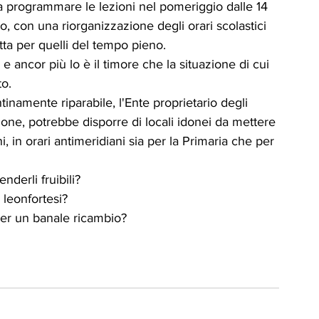
a, a programmare le lezioni nel pomeriggio dalle 14 
ICA
UP
RUBRICA: LA NOSTRA
o, con una riorganizzazione degli orari scolastici 
atta per quelli del tempo pieno. 
 e ancor più lo è il timore che la situazione di cui 
ità
VIGNETTE
to.
inamente riparabile, l'Ente proprietario degli 
one, potrebbe disporre di locali idonei da mettere 
, in orari antimeridiani sia per la Primaria che per 
derli fruibili?
 leonfortesi? 
 per un banale ricambio?