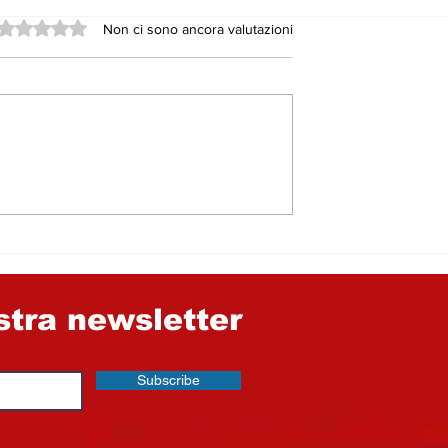
Valutazione 0 stelle su 5.
Non ci sono ancora valutazioni
7, il Pd grida
GLI AMMINISTRATORI,
dalo. Ma
CONSIGLIERI
chi sono i
COMUNALI E GLI
ti a Nicosia e
STRUZZI DAI FIANCHI
rzio
MOLLI​…
le di Enna
ostra newsletter
Subscribe