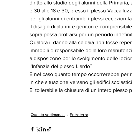
diritto allo studio degli alunni della Primari
Le memorie di donna Prizzita. Un ro
MUS
e 30 alle 18 e 30, presso il plesso Vaccalluzz
per gli alunni di entrambi i plessi eccezion f
Il disagio di alunni e genitori è comprensibile
LEONFORTE 2040
ATTUALITA'
Curios
sopra possa protrarsi per un periodo indefini
Qualora il danno alla caldaia non fosse repent
immobili e responsabile della loro manutenzi
a disposizone per lo svolgimento delle lezioni
l'Infanzia del plesso Liardo? 
E nel caso quanto tempo occorrerebbe per ren
In che situazione versano gli edifici scolastici
E' tollerabile la chiusura di un intero plesso
Questa settimana...
Entroterra