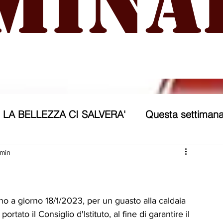
mina
LA BELLEZZA CI SALVERA'
Questa settimana
ra
NICOSIA 2040
ASSP
 min
rana
Politica forestiera
Sport
Annunci
no a giorno 18/1/2023, per un guasto alla caldaia 
ortato il Consiglio d'Istituto, al fine di garantire il 