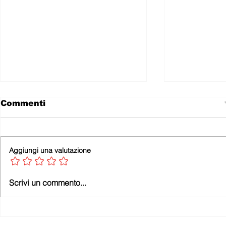
Commenti
Aggiungi una valutazione
A FRANCESCO GUCCINI
Donne di p
Scrivi un commento...
Le 10 migliori canzoni
mistica de
femminili
Italia.