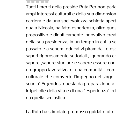
Valutazione NaN stelle su 5.
Le memorie di donna Prizzita. Un ro
MUS
Tanti i meriti della preside Ruta.Per non par
ampi interessi culturali e della sua dimensione
carriera e da una socievolezza schietta apert
LEONFORTE 2040
ATTUALITA'
Curios
qua a Nicosia, ha fatto esperienza, oltre quest
propositivo e didatticamente innovativo creato
della sua presidenza, in un tempo in cui la sc
passato e a schemi educativi piramidali e esc
saperi rigorosamente settoriali , ignorando 
sapere ,sapere studiare e sapere essere con se 
un gruppo lavorativo, di una comunità. ..con l
culturale che comverte l'impegno dei singoli
scuola".Ergendosi questa da preparazione a fru
irripetibile della vita e di una "esperienza" i
da quella scolastica. 
La Ruta ha stimolato promosso guidato tutto