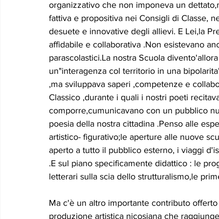
organizzativo che non imponeva un dettato,m
fattiva e propositiva nei Consigli di Classe, ne
desuete e innovative degli allievi. E Lei,la 
affidabile e collaborativa .Non esistevano ancor
parascolastici.La nostra Scuola divento'allora 
un"interagenza col territorio in una bipolari
,ma sviluppava saperi ,competenze e collabor
Classico ,durante i quali i nostri poeti reci
comporre,cumunicavano con un pubblico nuovo 
poesia della nostra cittadina .Penso alle esp
artistico- figurativo;le aperture alle nuove scu
aperto a tutto il pubblico esterno, i viaggi d'
.E sul piano specificamente didattico : le progr
letterari sulla scia dello strutturalismo,le pri
Ma c'è un altro importante contributo offerto 
produzione artistica nicosiana che raggiunge 