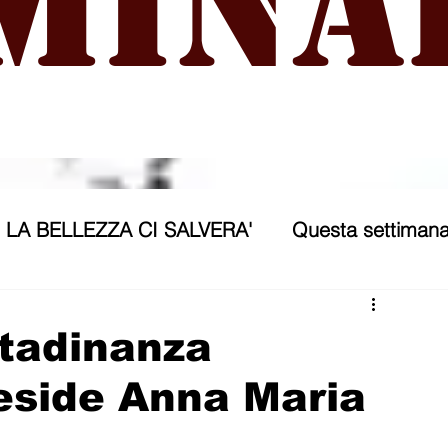
mina
LA BELLEZZA CI SALVERA'
Questa settimana
ra
NICOSIA 2040
ASSP
ttadinanza
reside Anna Maria
rana
Politica forestiera
Sport
Annunci