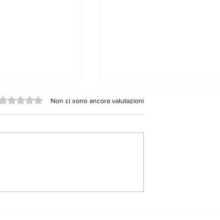
Valutazione 0 stelle su 5.
Non ci sono ancora valutazioni
aese, fra la
LA LOCOMOTIVA NON
lla
SI È FERMATA E LA
tà e miss
PENNA NON HA
SMESSO DI SCRIVERE
PERCHÉ GLI EROI