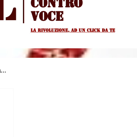
l
Contro
voce
La rivoluzione, ad un Click da te
...