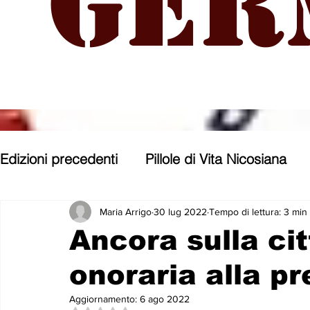
Ger
Edizioni precedenti
Pillole di Vita Nicosiana
Parole, pensieri, opere e opinioni
Entroter
Maria Arrigo
30 lug 2022
Tempo di lettura: 3 min
Ancora sulla ci
onoraria alla p
Con gli occhi di uno Zoomer
Politica nost
Aggiornamento:
6 ago 2022