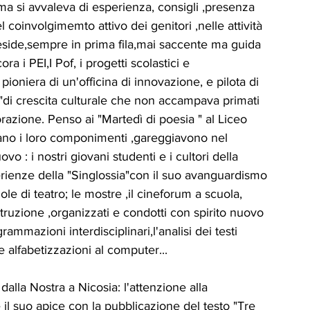
a si avvaleva di esperienza, consigli ,presenza 
l coinvolgimemto attivo dei genitori ,nelle attività 
Preside,sempre in prima fila,mai saccente ma guida 
a i PEI,I Pof, i progetti scolastici e 
pioniera di un'officina di innovazione, e pilota di 
ta"di crescita culturale che non accampava primati 
azione. Penso ai "Martedì di poesia " al Liceo 
tavano i loro componimenti ,gareggiavono nel 
: i nostri giovani studenti e i cultori della 
erienze della "Singlossia"con il suo avanguardismo 
ole di teatro; le mostre ,il cineforum a scuola, 
istruzione ,organizzati e condotti con spirito nuovo 
ammazioni interdisciplinari,l'analisi dei testi 
me alfabetizzazioni al computer...
dalla Nostra a Nicosia: l'attenzione alla 
il suo apice con la pubblicazione del testo "Tre 