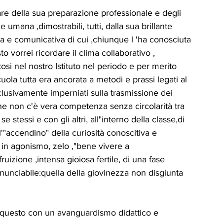
ICA
UP
RUBRICA: LA NOSTRA
lare della sua preparazione professionale e degli 
 umana ,dimostrabili, tutti, dalla sua brillante 
a e comunicativa di cui ,chiunque l 'ha conosciuta 
ità
VIGNETTE
o vorrei ricordare il clima collaborativo , 
si nel nostro Istituto nel periodo e per merito 
uola tutta era ancorata a metodi e prassi legati al 
lusivamente imperniati sulla trasmissione dei 
che non c'è vera competenza senza circolarità tra 
stessi e con gli altri, all"interno della classe,di 
'"accendino" della curiosità conoscitiva e 
 in agonismo, zelo ,"bene vivere a 
izione ,intensa gioiosa fertile, di una fase 
rrinunciabile:quella della giovinezza non disgiunta 
 questo con un avanguardismo didattico e 