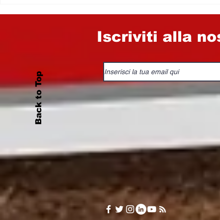
PERCHÉ GLI EROI
SONO TUTTI GIOVANI E
BELLI…
Iscriviti alla n
Back to Top