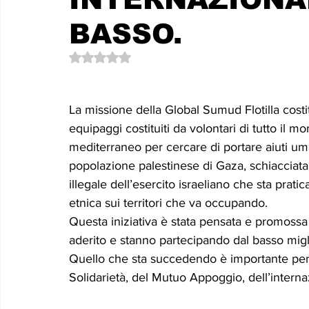
Le memorie di donna Prizzita. Un ro
MUS
BASSO.
Valutazione NaN stelle su 5.
LEONFORTE 2040
ATTUALITA'
Curios
La missione della Global Sumud Flotilla costi
equipaggi costituiti da volontari di tutto il 
mediterraneo per cercare di portare aiuti uman
popolazione palestinese di Gaza, schiacciata 
illegale dell’esercito israeliano che sta pra
etnica sui territori che va occupando.
Questa iniziativa è stata pensata e promossa
aderito e stanno partecipando dal basso migl
Quello che sta succedendo è importante perc
Solidarietà, del Mutuo Appoggio, dell’interna