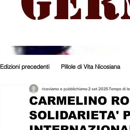
Ger
Edizioni precedenti
Pillole di Vita Nicosiana
Parole, pensieri, opere e opinioni
Entroter
riceviamo e pubblichiamo
2 set 2025
Tempo di le
CARMELINO RO
SOLIDARIETA'
Con gli occhi di uno Zoomer
Politica nost
INTERNAZIONA