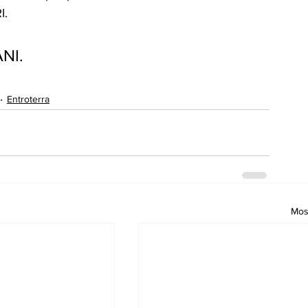
I.
NI.
Entroterra
Most