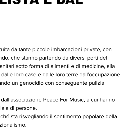
ICA
UP
RUBRICA: LA NOSTRA
ità
VIGNETTE
tuita da tante piccole imbarcazioni private, con 
mondo, che stanno partendo da diversi porti del 
itari sotto forma di alimenti e di medicine, alla 
dalle loro case e dalle loro terre dall’occupazione 
ticando un genocidio con conseguente pulizia 
 dall’associazione Peace For Music, a cui hanno 
iaia di persone.
hé sta risvegliando il sentimento popolare della 
zionalismo.