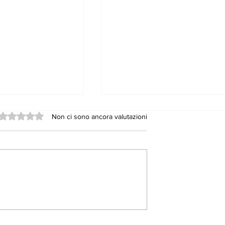
Valutazione 0 stelle su 5.
Non ci sono ancora valutazioni
 fra Cinema e
Statale 117, il Pd grid
allo scandalo. Ma
dimentica chi sono i
suoi alleati a Nicosia 