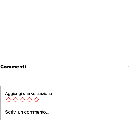
Commenti
Aggiungi una valutazione
LA LOCOMOTIVA NON
Leonforte
Scrivi un commento...
SI È FERMATA E LA
Teatro
PENNA NON HA
SMESSO DI SCRIVERE.