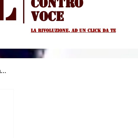
l
Contro
voce
La rivoluzione, ad un Click da te
...