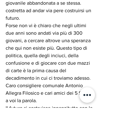
giovanile abbandonata a se stessa. 
costretta ad andar via pere costruirsi un 
futuro.
Forse non vi è chiaro che negli ultimi 
due anni sono andati via più di 300 
giovani, a cercare altrove una speranza 
che qui non esiste più. Questo tipo di 
politica, quella degli inciuci, della 
confusione e di giocare con due mazzi 
di carte è la prima causa del 
decadimento in cui ci troviamo adesso.
Caro consigliere comunale Antonio 
Allegra Filosico e cari amici dei 5 Stelle 
a voi la parola.
Il futuro si costruisce innanzitutto con la 
chiarezza, la chiarezza, la chiarezza……
Pillole di Vita Nicosiana
Questa settimana...
ATTUALITA'