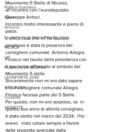
Movimento 5 Stelle di Nicosia, 
Politica forestiera
all’incontro con l’eurodeputato 
Giuseppe Antoci.
Sport
Incontro molto interessante e pieno di 
Annunci
patos.
Le memorie di donna Prizzita. Un ro
L’unica cosa che mi ha lasciato 
perplesso è stata la presenza del 
MUSICA
consigliere comunale  Antonio Allegra 
UP
Filosico nel tavolo della presidenza con 
il suo nome affiancato al simbolo del 
RUBRICA: LA NOSTRA
Movimento 5 stelle.
LEONFORTE 2040
Sinceramente non mi era dato sapere 
ATTUALITA'
che il consigliere comunale Allegra 
Filosico facesse parte dei 5 Stelle.
Curiosità
Per questo, non mi ero sorpreso, se  in 
VIGNETTE
questo suo anno di attività consigliare,  
è stato eletto nel marzo del 2024,  l'ho 
avevo   visto votare sempre a favore  
delle proposte avanzate dalla 