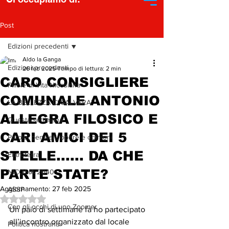
Post
Edizioni precedenti
Aldo la Ganga
Edizioni precedenti
26 feb 2025
Tempo di lettura: 2 min
CARO CONSIGLIERE
Pillole di Vita Nicosiana
COMUNALE ANTONIO
LA BELLEZZA CI SALVERA'
ALLEGRA FILOSICO E
Questa settimana...
CARI AMICI DEI 5
Parole, pensieri, opere e opinioni
STELLE...... DA CHE
Entroterra
PARTE STATE?
NICOSIA 2040
Aggiornamento:
27 feb 2025
ASSP
Valutazione NaN stelle su 5.
Con gli occhi di uno Zoomer
Un paio di settimane fa ho partecipato 
all’incontro organizzato dal locale 
Politica nostrana