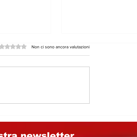
Valutazione 0 stelle su 5.
Non ci sono ancora valutazioni
7, il Pd grida
GLI AMMINISTRATORI,
dalo. Ma
CONSIGLIERI
chi sono i
COMUNALI E GLI
ti a Nicosia e
STRUZZI DAI FIANCHI
rzio
MOLLI​…
le di Enna
ostra newsletter