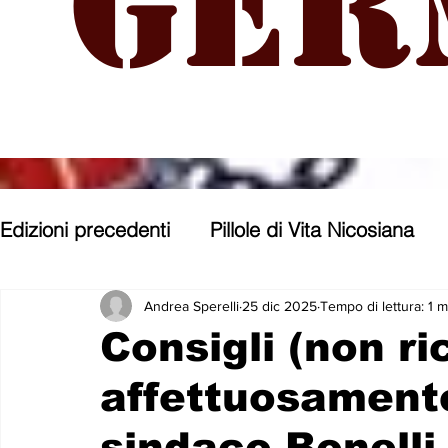
Ger
Edizioni precedenti
Pillole di Vita Nicosiana
Parole, pensieri, opere e opinioni
Entroter
Andrea Sperelli
25 dic 2025
Tempo di lettura: 1 m
Consigli (non ri
affettuosamente 
Con gli occhi di uno Zoomer
Politica nost
sindaco Bonelli