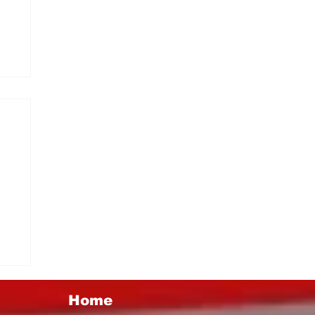
 I
Home