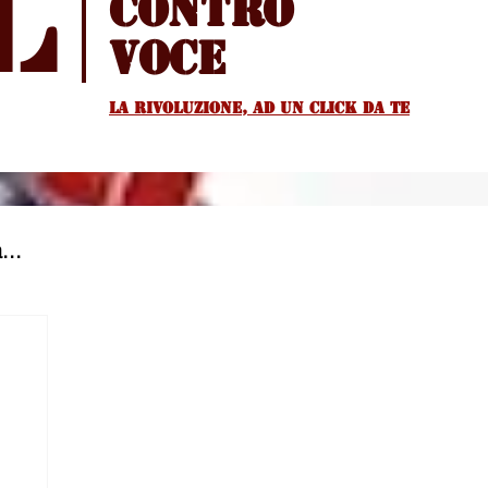
l
Contro
voce
La rivoluzione, ad un Click da te
...