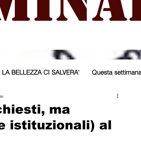
mina
LA BELLEZZA CI SALVERA'
Questa settimana
ra
NICOSIA 2040
ASSP
in
chiesti, ma
istituzionali) al
rana
Politica forestiera
Sport
Annunci