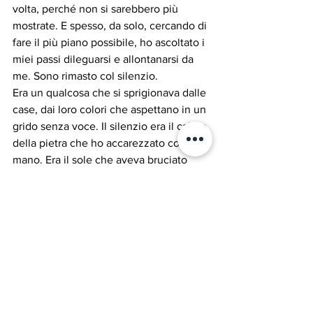
volta, perché non si sarebbero più 
mostrate. E spesso, da solo, cercando di 
fare il più piano possibile, ho ascoltato i 
miei passi dileguarsi e allontanarsi da 
me. Sono rimasto col silenzio.  
Era un qualcosa che si sprigionava dalle 
case, dai loro colori che aspettano in un 
grido senza voce. Il silenzio era il calore 
della pietra che ho accarezzato con la 
mano. Era il sole che aveva bruciato 
ogni traccia di vita dalla strada. Io lo so. 
L’ho visto, come in “I limoni” di Montale, 
… c’erano anche quelli, con i loro rami, 
ma non ricordo da quale casa si 
sporgessero a fissare muti la via. Ho 
pensato molto a quei versi, mentre 
camminavo come un pellegrino alla 
ricerca della visione, sollevato persino 
dal doloroso torpore della sete: “E 