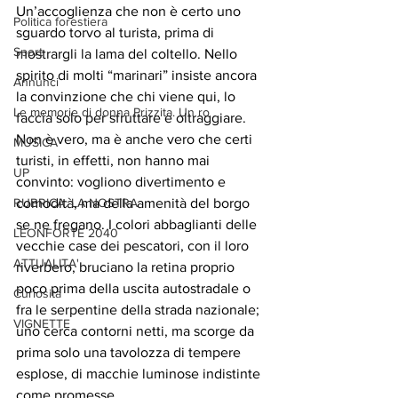
Un’accoglienza che non è certo uno 
Politica forestiera
sguardo torvo al turista, prima di 
Sport
mostrargli la lama del coltello. Nello 
spirito di molti “marinari” insiste ancora 
Annunci
la convinzione che chi viene qui, lo 
Le memorie di donna Prizzita. Un ro
faccia solo per sfruttare e oltraggiare. 
Non è vero, ma è anche vero che certi 
MUSICA
turisti, in effetti, non hanno mai 
UP
convinto: vogliono divertimento e 
RUBRICA: LA NOSTRA
comodità, ma della amenità del borgo 
se ne fregano. I colori abbaglianti delle 
LEONFORTE 2040
vecchie case dei pescatori, con il loro 
ATTUALITA'
riverbero, bruciano la retina proprio 
poco prima della uscita autostradale o 
Curiosità
fra le serpentine della strada nazionale; 
VIGNETTE
uno cerca contorni netti, ma scorge da 
prima solo una tavolozza di tempere 
esplose, di macchie luminose indistinte 
come promesse. 