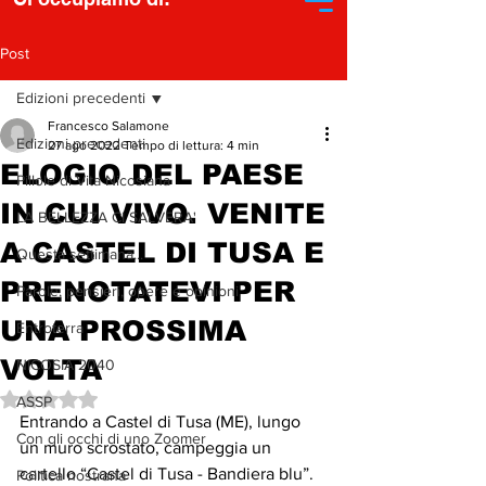
Post
Edizioni precedenti
Francesco Salamone
Edizioni precedenti
27 ago 2022
Tempo di lettura: 4 min
ELOGIO DEL PAESE
Pillole di Vita Nicosiana
IN CUI VIVO. VENITE
LA BELLEZZA CI SALVERA'
A CASTEL DI TUSA E
Questa settimana...
PRENOTATEVI PER
Parole, pensieri, opere e opinioni
UNA PROSSIMA
Entroterra
VOLTA
NICOSIA 2040
Valutazione NaN stelle su 5.
ASSP
Entrando a Castel di Tusa (ME), lungo 
Con gli occhi di uno Zoomer
un muro scrostato, campeggia un 
cartello “Castel di Tusa - Bandiera blu”. 
Politica nostrana