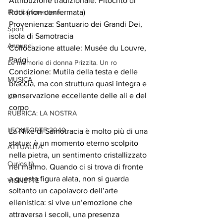
Attribuzione tradizionale: Pitocrito di 
Politica forestiera
Rodi (non confermata)
Provenienza: Santuario dei Grandi Dei, 
Sport
isola di Samotracia
Annunci
Collocazione attuale: Musée du Louvre, 
Parigi
Le memorie di donna Prizzita. Un ro
Condizione: Mutila della testa e delle 
MUSICA
braccia, ma con struttura quasi integra e 
conservazione eccellente delle ali e del 
UP
corpo
RUBRICA: LA NOSTRA
LEONFORTE 2040
La Nike di Samotracia è molto più di una 
statua: è un momento eterno scolpito 
ATTUALITA'
nella pietra, un sentimento cristallizzato 
Curiosità
nel marmo. Quando ci si trova di fronte 
a questa figura alata, non si guarda 
VIGNETTE
soltanto un capolavoro dell’arte 
ellenistica: si vive un’emozione che 
attraversa i secoli, una presenza 