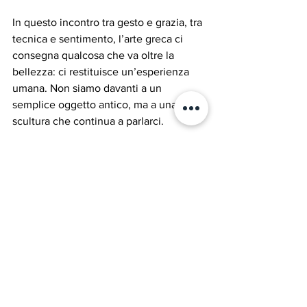
In questo incontro tra gesto e grazia, tra 
tecnica e sentimento, l’arte greca ci 
consegna qualcosa che va oltre la 
bellezza: ci restituisce un’esperienza 
umana. Non siamo davanti a un 
semplice oggetto antico, ma a una 
scultura che continua a parlarci.
Non ci racconta solo la storia di un 
popolo o di una battaglia, ma ci invita a 
riconoscere in lei un’idea più grande e 
universale: quella forza interiore che ci 
spinge a resistere, a rialzarci, a volare 
ancora.
LA BELLEZZA CI SALVERA'
ATTUALITA'
Questa settimana...