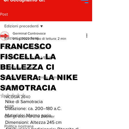
Post
Edizioni precedenti
Germinal Controvoce
Edizioni precedenti
9 lug 2025
Tempo di lettura: 2 min
FRANCESCO
Pillole di Vita Nicosiana
FISCELLA. LA
LA BELLEZZA CI SALVERA'
BELLEZZA CI
Questa settimana...
SALVERA: LA NIKE
Parole, pensieri, opere e opinioni
SAMOTRACIA
Entroterra
Valutazione NaN stelle su 5.
NICOSIA 2040
Nike di Samotracia
ASSP
Datazione: ca. 200–180 a.C.
Materiale: Marmo pario
Con gli occhi di uno Zoomer
Dimensioni: Altezza 245 cm
Politica nostrana