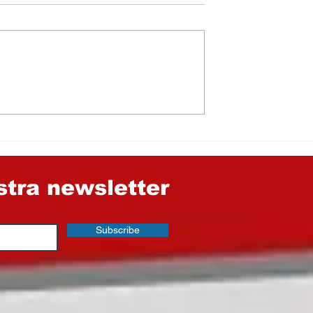
 fra Cinema e
Statale 117, il Pd grid
allo scandalo. Ma
dimentica chi sono i
suoi alleati a Nicosia 
nel Consorzio
Provinciale di Enna
ostra newsletter
Subscribe