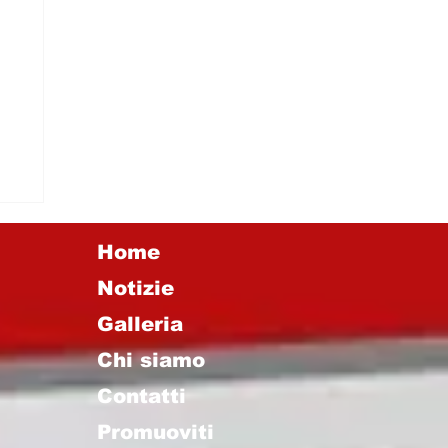
a
e
Home
Notizie
Galleria
Chi siamo
Contatti
Promuoviti