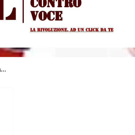
l
Contro
voce
La rivoluzione, ad un Click da te
...