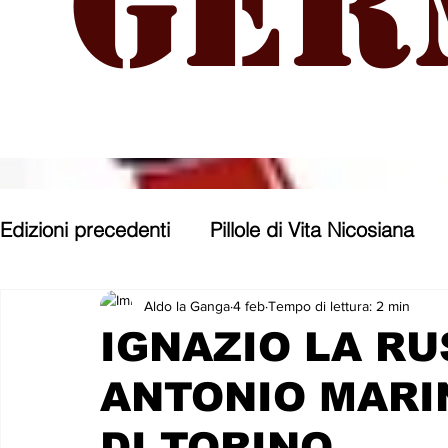
Ger
Edizioni precedenti
Pillole di Vita Nicosiana
Parole, pensieri, opere e opinioni
Entroter
Aldo la Ganga
4 feb
Tempo di lettura: 2 min
IGNAZIO LA RU
ANTONIO MARIN
Con gli occhi di uno Zoomer
Politica nost
DI TORINO