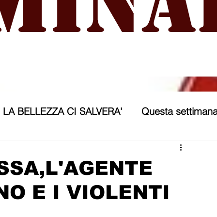
mina
LA BELLEZZA CI SALVERA'
Questa settimana
ra
NICOSIA 2040
ASSP
SSA,L'AGENTE
O E I VIOLENTI
rana
Politica forestiera
Sport
Annunci