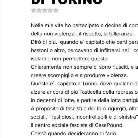
Le memorie di donna Prizzita. Un ro
MUS
Valutazione NaN stelle su 5.
Nella mia vita ho partecipato a decine di corte
LEONFORTE 2040
ATTUALITA'
Curios
della non violenza , il rispetto, la tolleranza.
Dirò di più,  quando e` capitato che certi per
bastoni o altro, cercavano di infiltrarsi nei  
isolarli e non permettere questo.
Chiaramente non sempre ci sono riusciti, e a v
creare scompiglio e a produrre violenza.
Questo e`  capitato a Torino, dove qualche dec
alzare ancora di più l'asticella della repressi
in decenni di lotte, a partire dalla lotta partig
A proposito di fascisti e dei loro rigurgiti, ol
sociali, “ fastidiosi, incontrollabili e di sini
il centro sociale fascista di CasaPound.
Chissà quando decideranno di farlo.