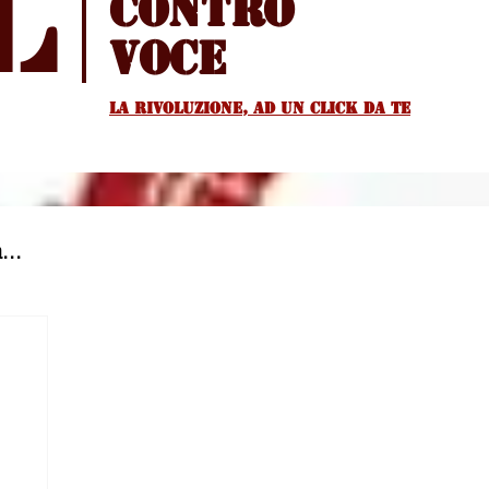
l
Contro
voce
La rivoluzione, ad un Click da te
...