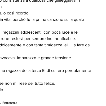
 consistenza a qualcosa che galleggiava in 
a.
, o così ricordo.
a vita, perché fu la prima canzone sulla quale 
i ragazzini adolescenti, con poca luce e le 
rrone resterà per sempre indimenticabile.
dolcemente e con tanta timidezza lei….. a fare da 
provocava  imbarazzo e grande tensione.
sima ragazza della terza E, di cui ero perdutamente 
e non mi rese del tutto felice.
lo.
Entroterra