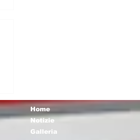
a
e
Home
Notizie
Galleria