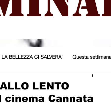
mina
LA BELLEZZA CI SALVERA'
Questa settimana
ra
NICOSIA 2040
ASSP
n
BALLO LENTO
l cinema Cannata
rana
Politica forestiera
Sport
Annunci