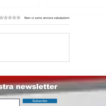
Valutazione 0 stelle su 5.
Non ci sono ancora valutazioni
 fra Cinema e
Statale 117, il Pd grid
allo scandalo. Ma
dimentica chi sono i
suoi alleati a Nicosia 
nel Consorzio
Provinciale di Enna
ostra newsletter
Subscribe