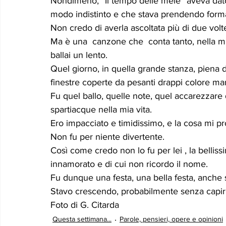
Nondimeno, “Il tempo delle mele” aveva dato
modo indistinto e che stava prendendo form
Non credo di averla ascoltata più di due volte
Ma è una  canzone che  conta tanto, nella mi
ballai un lento.
Quel giorno, in quella grande stanza, piena d
finestre coperte da pesanti drappi colore ma
Fu quel ballo, quelle note, quel accarezzare 
spartiacque nella mia vita.
Ero impacciato e timidissimo, e la cosa mi 
Non fu per niente divertente.
Così come credo non lo fu per lei , la bellis
innamorato e di cui non ricordo il nome.
Fu dunque una festa, una bella festa, anche s
Stavo crescendo, probabilmente senza capir
Foto di G. Citarda
Questa settimana...
Parole, pensieri, opere e opinioni