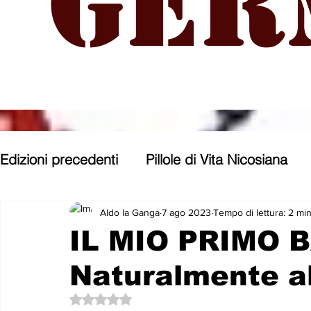
Ger
Edizioni precedenti
Pillole di Vita Nicosiana
Parole, pensieri, opere e opinioni
Entroter
Aldo la Ganga
7 ago 2023
Tempo di lettura: 2 mi
IL MIO PRIMO 
Naturalmente a
Con gli occhi di uno Zoomer
Politica nost
Valutazione NaN stelle su 5.