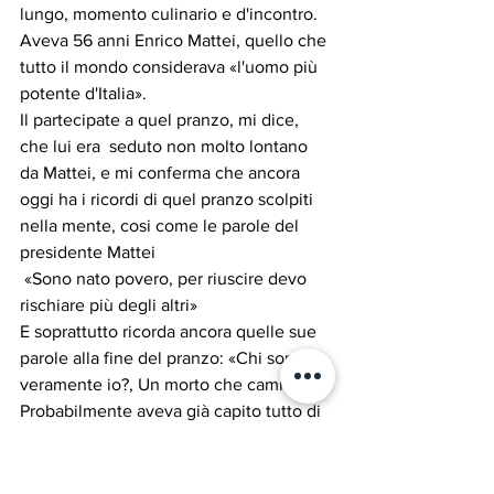
lungo, momento culinario e d'incontro.
Aveva 56 anni Enrico Mattei, quello che 
tutto il mondo considerava «l'uomo più 
potente d'Italia».
Il partecipate a quel pranzo, mi dice, 
che lui era  seduto non molto lontano 
da Mattei, e mi conferma che ancora 
oggi ha i ricordi di quel pranzo scolpiti 
nella mente, cosi come le parole del 
presidente Mattei
 «Sono nato povero, per riuscire devo 
rischiare più degli altri»
E soprattutto ricorda ancora quelle sue 
parole alla fine del pranzo: «Chi sono 
veramente io?, Un morto che cammina»
Probabilmente aveva già capito tutto di 
quello che da li a qualche ora gli 
sarebbe successo.
Questa settimana...