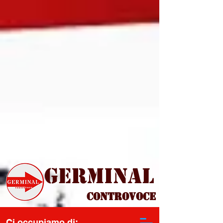
Germinal
Controvoce
Ci occupiamo di: