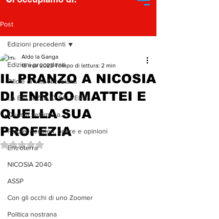
Post
Edizioni precedenti
Aldo la Ganga
Edizioni precedenti
18 mar 2023
Tempo di lettura: 2 min
IL PRANZO A NICOSIA
Pillole di Vita Nicosiana
DI ENRICO MATTEI E
LA BELLEZZA CI SALVERA'
QUELLA SUA
Questa settimana...
PROFEZIA
Parole, pensieri, opere e opinioni
Valutazione NaN stelle su 5.
Entroterra
NICOSIA 2040
ASSP
Con gli occhi di uno Zoomer
Politica nostrana