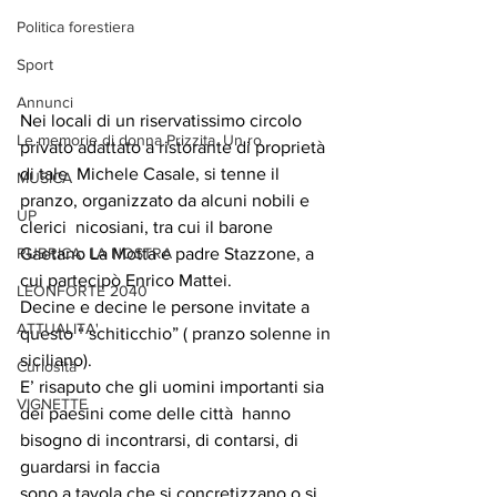
Politica forestiera
Sport
Annunci
Nei locali di un riservatissimo circolo 
Le memorie di donna Prizzita. Un ro
privato adattato a ristorante di proprietà 
di tale  Michele Casale, si tenne il 
MUSICA
pranzo, organizzato da alcuni nobili e 
UP
clerici  nicosiani, tra cui il barone 
RUBRICA: LA NOSTRA
Gaetano La Motta e padre Stazzone, a 
cui partecipò Enrico Mattei.
LEONFORTE 2040
Decine e decine le persone invitate a 
ATTUALITA'
questo “ schiticchio” ( pranzo solenne in 
siciliano).
Curiosità
E’ risaputo che gli uomini importanti sia 
VIGNETTE
dei paesini come delle città  hanno 
bisogno di incontrarsi, di contarsi, di 
guardarsi in faccia
sono a tavola che si concretizzano o si 