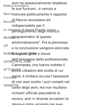
anni ha sostanzialmente disatteso 
Politica forestiera
le sue funzioni...è venuto a 
Sport
mancare politicamente il rapporto 
di fiducia necessario ed 
Annunci
indispensabile per il 
Le memorie di donna Prizzita. Un ro
perseguimento degli indirizzi 
programmatici di questa 
MUSICA
amministrazione”. Fra la premessa 
UP
e la conclusione vengono elencate 
RUBRICA: LA NOSTRA
le ragioni, gravi e lesive 
dell’immagine della professionista 
LEONFORTE 2040
Cammarata, che hanno indotto il 
ATTUALITA'
primo cittadino alla scelta di cui 
sopra. Il sindaco accusa l’assessore 
Curiosità
di non aver svolto i suoi compiti nel 
VIGNETTE
corso degli anni, ma non risultano 
richiami ufficiali precedenti la 
revoca  anzi in diverse occasioni la 
stessa è stata  elogiata per aver 