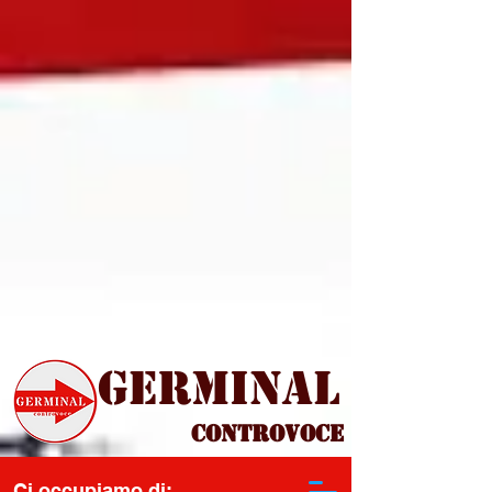
Germinal
Controvoce
Ci occupiamo di: