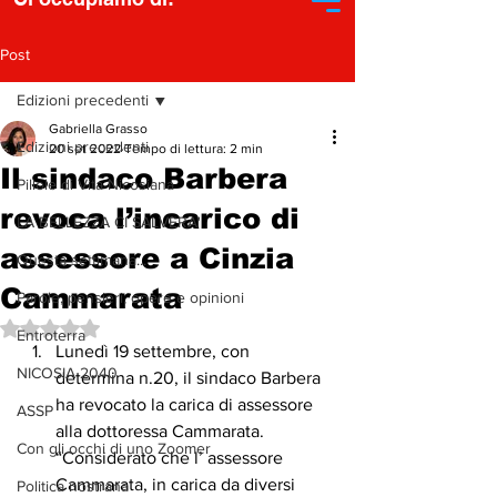
Post
Edizioni precedenti
Gabriella Grasso
Edizioni precedenti
20 set 2022
Tempo di lettura: 2 min
Il sindaco Barbera
Pillole di Vita Nicosiana
revoca l’incarico di
LA BELLEZZA CI SALVERA'
assessore a Cinzia
Questa settimana...
Cammarata
Parole, pensieri, opere e opinioni
Valutazione NaN stelle su 5.
Entroterra
Lunedì 19 settembre, con 
NICOSIA 2040
determina n.20, il sindaco Barbera 
ha revocato la carica di assessore   
ASSP
alla dottoressa Cammarata. 
Con gli occhi di uno Zoomer
“Considerato che l’ assessore 
Cammarata, in carica da diversi 
Politica nostrana