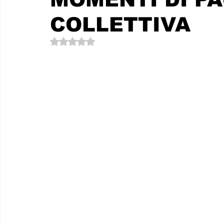
Le memorie di donna Prizzita. Un ro
MUS
COLLETTIVA
Valutazione NaN stelle su 5.
LEONFORTE 2040
ATTUALITA'
Curios