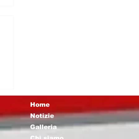
 I
Home
Notizie
Galleria
Chi siamo