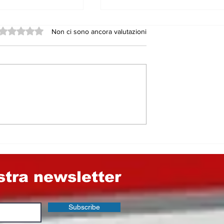
Valutazione 0 stelle su 5.
Non ci sono ancora valutazioni
7, il Pd grida
GLI AMMINISTRATORI,
dalo. Ma
CONSIGLIERI
chi sono i
COMUNALI E GLI
ti a Nicosia e
STRUZZI DAI FIANCHI
rzio
MOLLI​…
le di Enna
ostra newsletter
Subscribe