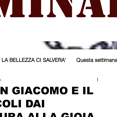
mina
LA BELLEZZA CI SALVERA'
Questa settimana
ra
NICOSIA 2040
ASSP
n
AN GIACOMO E IL
OLI DAI
rana
Politica forestiera
Sport
Annunci
URA ALLA GIOIA