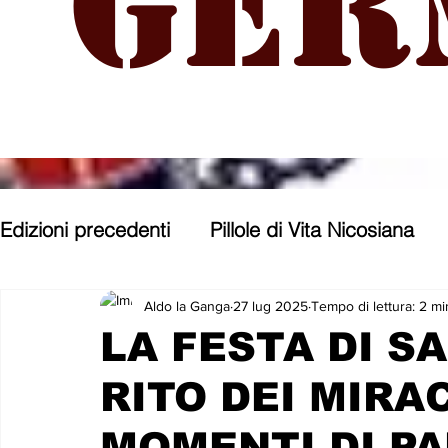
Ger
Edizioni precedenti
Pillole di Vita Nicosiana
Parole, pensieri, opere e opinioni
Entroter
Aldo la Ganga
27 lug 2025
Tempo di lettura: 2 mi
LA FESTA DI S
RITO DEI MIRAC
Con gli occhi di uno Zoomer
Politica nost
MOMENTI DI PA