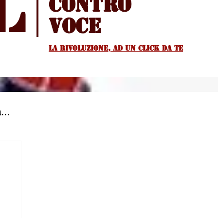
l
Contro
voce
La rivoluzione, ad un Click da te
...