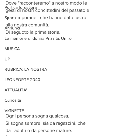
Dove "racconteremo" a nostro modo le 
Politica forestiera
gesti di nostri concittadini del passato e 
contemporanei  che hanno dato lustro 
Sport
alla nostra comunità.
Annunci
Di seguoto la prima storia.
Le memorie di donna Prizzita. Un ro
MUSICA
UP
RUBRICA: LA NOSTRA
LEONFORTE 2040
ATTUALITA'
Curiosità
VIGNETTE
Ogni persona sogna qualcosa. 
Si sogna sempre, sia da ragazzini, che 
da   adulti o da persone mature.