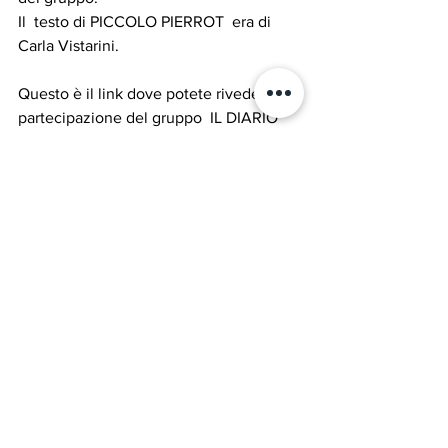
Il  testo di PICCOLO PIERROT  era di   
Carla Vistarini. 
Questo è il link dove potete rivedere la 
partecipazione del gruppo  IL DIARIO 
alla trasmissione RAI " TRENTA MINUTI 
GIOVANI.
https://www.facebook.com/1000237388
02429/videos/114771269324166/