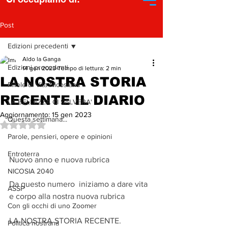
Post
Edizioni precedenti
Aldo la Ganga
Edizioni precedenti
14 gen 2023
Tempo di lettura: 2 min
LA NOSTRA STORIA
Pillole di Vita Nicosiana
RECENTE IL DIARIO
LA BELLEZZA CI SALVERA'
Aggiornamento:
15 gen 2023
Questa settimana...
Valutazione NaN stelle su 5.
Parole, pensieri, opere e opinioni
Entroterra
Nuovo anno e nuova rubrica
NICOSIA 2040
Da questo numero  iniziamo a dare vita 
ASSP
e corpo alla nostra nuova rubrica
Con gli occhi di uno Zoomer
LA NOSTRA STORIA RECENTE.
Politica nostrana