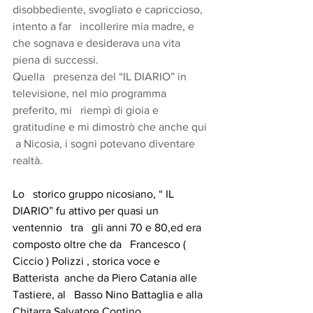
disobbediente, svogliato e capriccioso, 
intento a far   incollerire mia madre, e 
che sognava e desiderava una vita 
piena di successi.
Quella   presenza del “IL DIARIO” in 
televisione, nel mio programma 
preferito, mi   riempì di gioia e 
gratitudine e mi dimostrò che anche qui 
 a Nicosia, i sogni potevano diventare   
realtà.
Lo   storico gruppo nicosiano, “ IL 
DIARIO” fu attivo per quasi un 
ventennio   tra   gli anni 70 e 80,ed era 
composto oltre che da   Francesco ( 
Ciccio ) Polizzi , storica voce e 
Batterista  anche da Piero Catania alle 
Tastiere, al   Basso Nino Battaglia e alla 
Chitarra Salvatore Contino.