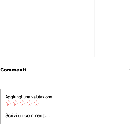
Commenti
Aggiungi una valutazione
Leonforte fra Cinema e
Statale 11
Scrivi un commento...
Teatro
allo scan
dimentica 