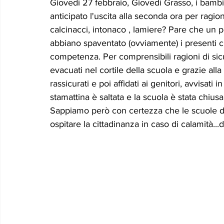
Giovedì 27 febbraio, Giovedì Grasso, i bambi
Le memorie di donna Prizzita. Un ro
MUS
anticipato l'uscita alla seconda ora per ragioni 
calcinacci, intonaco , lamiere? Pare che un p
abbiano spaventato (ovviamente) i presenti
LEONFORTE 2040
ATTUALITA'
Curios
competenza. Per comprensibili ragioni di sic
evacuati nel cortile della scuola e grazie all
rassicurati e poi affidati ai genitori, avvisati 
stamattina è saltata e la scuola è stata chiu
Sappiamo però con certezza che le scuole dov
ospitare la cittadinanza in caso di calamità...