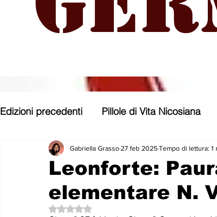
Ger
Edizioni precedenti
Pillole di Vita Nicosiana
Parole, pensieri, opere e opinioni
Entroter
Gabriella Grasso
27 feb 2025
Tempo di lettura: 1
Leonforte: Paur
elementare N. V
Con gli occhi di uno Zoomer
Politica nost
Valutazione NaN stelle su 5.