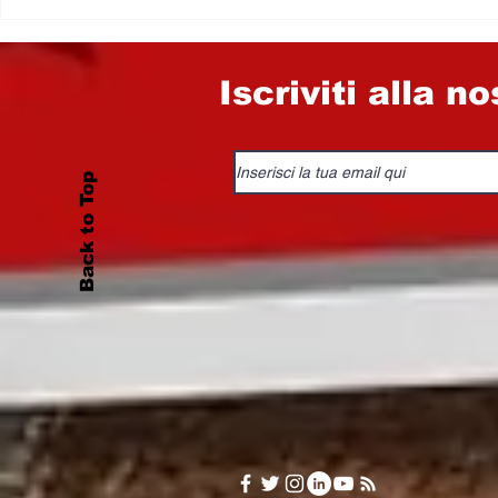
suoi allea
nel Conso
Provincia
Iscriviti alla n
Back to Top