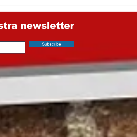
ti a Nicosia e
STRUZZI DAI FIANCHI
rzio
MOLLI​…
le di Enna
ostra newsletter
Subscribe