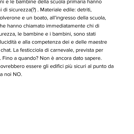
ni e le bambine della scuola primaria hanno 
ICA
UP
RUBRICA: LA NOSTRA
di sicurezza(?) . Materiale edile: detriti, 
olverone e un boato, all'ingresso della scuola,  
 che hanno chiamato immediatamente chi di 
ità
VIGNETTE
urezza, le bambine e i bambini, sono stati 
a lucidità e alla competenza dei e delle maestre 
in chat. La festicciola di carnevale, prevista per 
sa. Fino a quando? Non è ancora dato sapere. 
rebbero essere gli edifici più sicuri al punto da 
da noi NO.