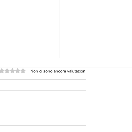
Valutazione 0 stelle su 5.
Non ci sono ancora valutazioni
7, il Pd grida
GLI AMMINISTRATORI,
dalo. Ma
CONSIGLIERI
chi sono i
COMUNALI E GLI