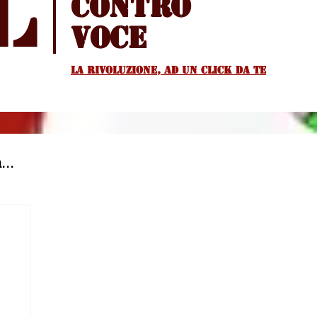
l
Contro
voce
La rivoluzione, ad un Click da te
...