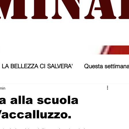
mina
LA BELLEZZA CI SALVERA'
Questa settimana
ra
NICOSIA 2040
ASSP
 min
a alla scuola
accalluzzo.
rana
Politica forestiera
Sport
Annunci