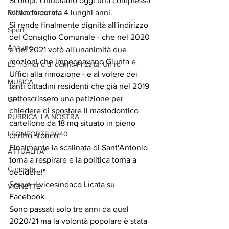
Scolopi, chiudiamo oggi una complessa 
Politica forestiera
vicenda durata 4 lunghi anni.
Si rende finalmente dignità all'indirizzo 
Sport
del Consiglio Comunale - che nel 2020 
Annunci
e nel 2021 votò all'unanimità due 
mozioni che impegnavano Giunta e 
Le memorie di donna Prizzita. Un ro
Uffici alla rimozione - e al volere dei 
MUSICA
tanti cittadini residenti che già nel 2019 
sottoscrissero una petizione per 
UP
chiedere di spostare 
il mastodontico 
RUBRICA: LA NOSTRA
cartellone da 18 mq situato in pieno 
LEONFORTE 2040
centro storico.
Finalmente la scalinata di Sant'Antonio 
ATTUALITA'
torna a respirare e la politica torna a 
Curiosità
decidere!"
Scrive il vicesindaco Licata su 
VIGNETTE
Facebook. 
Sono passati solo tre anni da quel 
2020/21 ma la volontà popolare è stata 