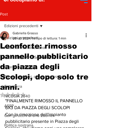
Post
Edizioni precedenti
Gabriella Grasso
Edizioni precedenti
28 ott 2024
Tempo di lettura: 1 min
Leonforte: rimosso
Pillole di Vita Nicosiana
pannello pubblicitario
LA BELLEZZA CI SALVERA'
da piazza degli
Questa settimana...
Scolopi, dopo solo tre
Parole, pensieri, opere e opinioni
anni.
Entroterra
Valutazione NaN stelle su 5.
NICOSIA 2040
"FINALMENTE RIMOSSO IL PANNELLO 
ASSP
6X3 DA PIAZZA DEGLI SCOLOPI
Con la rimozione dell'impianto 
Con gli occhi di uno Zoomer
pubblicitario presente in Piazza degli 
Politica nostrana