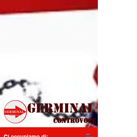
Germinal
Controvoce
Ci occupiamo di: