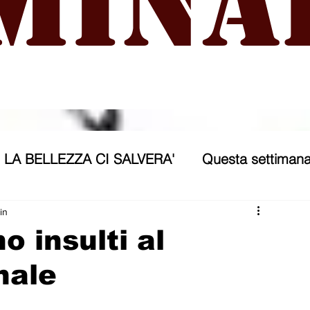
mina
LA BELLEZZA CI SALVERA'
Questa settimana
ra
NICOSIA 2040
ASSP
in
o insulti al
nale
rana
Politica forestiera
Sport
Annunci