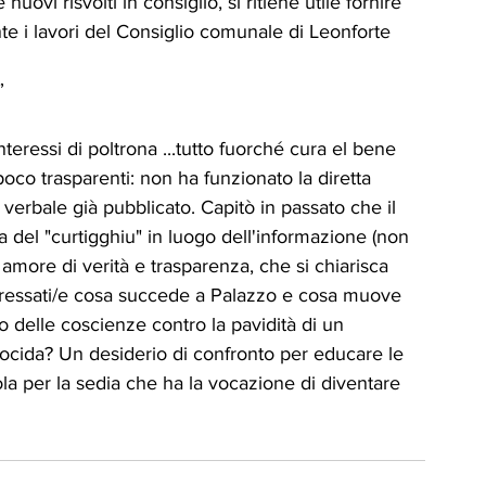
nuovi risvolti in consiglio, si ritiene utile fornire 
te i lavori del Consiglio comunale di Leonforte 
”
teressi di poltrona ...tutto fuorché cura el bene 
co trasparenti: non ha funzionato la diretta 
il verbale già pubblicato. Capitò in passato che il 
 del "curtigghiu" in luogo dell'informazione (non 
more di verità e trasparenza, che si chiarisca 
teressati/e cosa succede a Palazzo e cosa muove 
io delle coscienze contro la pavidità di un 
cida? Un desiderio di confronto per educare le 
a per la sedia che ha la vocazione di diventare 