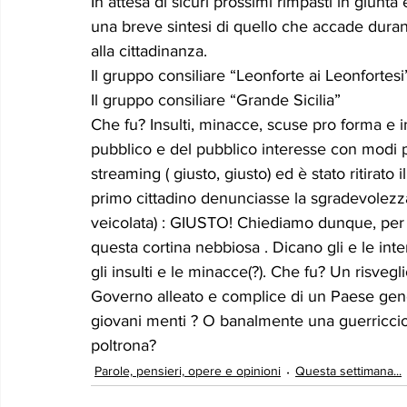
In attesa di sicuri prossimi rimpasti in giunta e 
una breve sintesi di quello che accade duran
alla cittadinanza.
Il gruppo consiliare “Leonforte ai Leonfortesi
Il gruppo consiliare “Grande Sicilia”
Che fu? Insulti, minacce, scuse pro forma e in
pubblico e del pubblico interesse con modi po
streaming ( giusto, giusto) ed è stato ritirato 
primo cittadino denunciasse la sgradevolezza
veicolata) : GIUSTO! Chiediamo dunque, per a
questa cortina nebbiosa . Dicano gli e le in
gli insulti e le minacce(?). Che fu? Un risvegl
Governo alleato e complice di un Paese geno
giovani menti ? O banalmente una guerricciol
poltrona?
Parole, pensieri, opere e opinioni
Questa settimana...