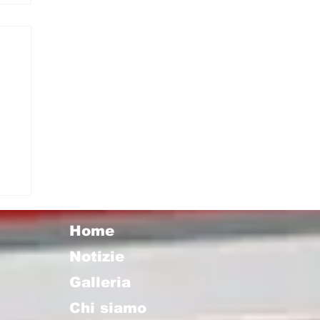
 I
Home
Notizie
Galleria
Chi siamo