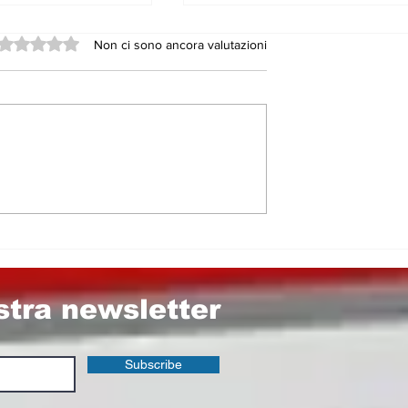
Valutazione 0 stelle su 5.
Non ci sono ancora valutazioni
7, il Pd grida
GLI AMMINISTRATORI,
dalo. Ma
CONSIGLIERI
chi sono i
COMUNALI E GLI
ti a Nicosia e
STRUZZI DAI FIANCHI
rzio
MOLLI​…
le di Enna
ostra newsletter
Subscribe