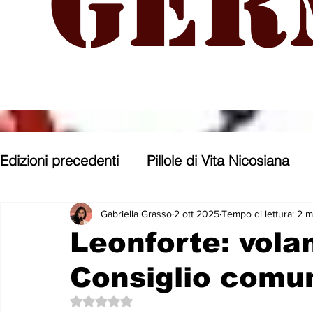
Ger
Edizioni precedenti
Pillole di Vita Nicosiana
Parole, pensieri, opere e opinioni
Entroter
Gabriella Grasso
2 ott 2025
Tempo di lettura: 2 m
Leonforte: volan
Consiglio comu
Con gli occhi di uno Zoomer
Politica nost
Valutazione NaN stelle su 5.