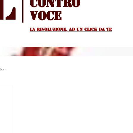
l
Contro
voce
La rivoluzione, ad un Click da te
...