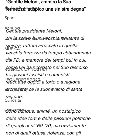
“Gentile Meloni, ammiro la Sua 
Politica forestiera
fermezza: auspico una sinistra degna”
Sport
Annunci
Gentile presidente Meloni,
chi le scrive è un vecchio militante di 
Le memorie di donna Prizzita. Un ro
sinistra, tuttora arroccato in quella 
MUSICA
vecchia fortezza da tempo abbandonata 
UP
dal PD, e memore dei tempi bui in cui, 
come Lei ha ricordato nel Suo discorso, 
RUBRICA: LA NOSTRA
tra giovani fascisti e comunisti 
LEONFORTE 2040
(etichette oggidì a torto o a ragione 
archiviate) ce le suonavamo di santa 
ATTUALITA'
ragione.
Curiosità
VIGNETTE
Sono dunque, ahimé, un nostalgico 
delle idee forti e delle passioni politiche 
di quegli anni ’60-’70, ma ovviamente 
non di quell’ottusa violenza: con gli 