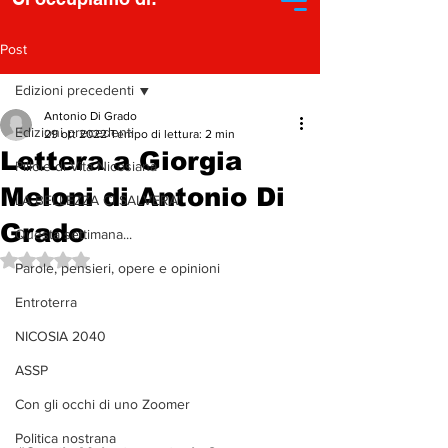
Post
Edizioni precedenti
Antonio Di Grado
Edizioni precedenti
29 ott 2022
Tempo di lettura: 2 min
Lettera a Giorgia
Pillole di Vita Nicosiana
Meloni di Antonio Di
LA BELLEZZA CI SALVERA'
Grado
Questa settimana...
Valutazione NaN stelle su 5.
Parole, pensieri, opere e opinioni
Entroterra
NICOSIA 2040
ASSP
Con gli occhi di uno Zoomer
Politica nostrana