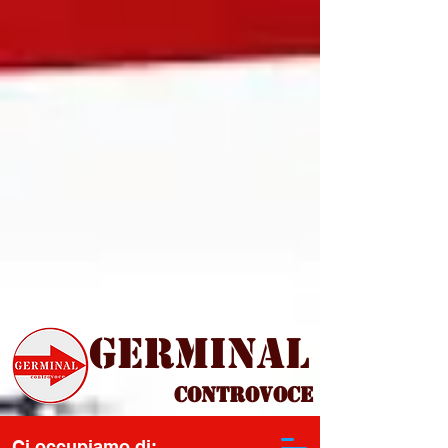
Germinal
Controvoce
Ci occupiamo di: