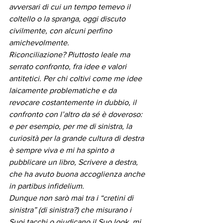
avversari di cui un tempo temevo il 
coltello o la spranga, oggi discuto 
civilmente, con alcuni perfino 
amichevolmente.
Riconciliazione? Piuttosto leale ma 
serrato confronto, fra idee e valori 
antitetici. Per chi coltivi come me idee 
laicamente problematiche e da 
revocare costantemente in dubbio, il 
confronto con l’altro da sé è doveroso: 
e per esempio, per me di sinistra, la 
curiosità per la grande cultura di destra 
è sempre viva e mi ha spinto a 
pubblicare un libro, Scrivere a destra, 
che ha avuto buona accoglienza anche 
in partibus infidelium.
Dunque non sarò mai tra i “cretini di 
sinistra” (di sinistra?) che misurano i 
Suoi tacchi o giudicano il Suo look, mi 