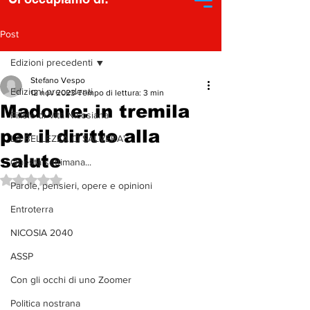
Post
Edizioni precedenti
Stefano Vespo
Edizioni precedenti
12 nov 2023
Tempo di lettura: 3 min
Madonie: in tremila
Pillole di Vita Nicosiana
per il diritto alla
LA BELLEZZA CI SALVERA'
salute
Questa settimana...
Valutazione NaN stelle su 5.
Parole, pensieri, opere e opinioni
Entroterra
NICOSIA 2040
ASSP
Con gli occhi di uno Zoomer
Politica nostrana