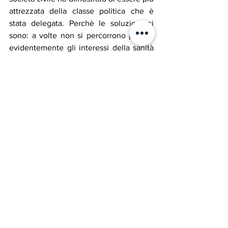
attrezzata della classe politica che è 
stata delegata. Perchè le soluzioni ci 
sono: a volte non si percorrono perchè 
evidentemente gli interessi della sanità 
privata sono più convincenti! 
Sia il progetto di costruzione di un hub 
addestrativo militare, sia la trascuratezza 
nella gestione della sanità pubblica 
rivelano quale sia diventata ormai la 
distanza tra la politica e la realtà delle 
condizioni di vita degli abitanti della 
Sicilia e dell’Italia. Quale legame può più 
esservi tra chi governa e i cittadini, se 
chi ha la responsabilità della cosa 
pubblica considera il territorio solo come 
uno spazio da sfruttare in modo 
personalistico?
Il contrasto e la distanza sono ormai 