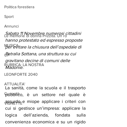
Politica forestiera
Sport
Annunci
Sabato 11 Novembre numerosi cittadini 
Le memorie di donna Prizzita. Un ro
hanno protestato ed espresso proposte 
MUSICA
per evitare la chiusura dell’ospedale di 
Petralia Sottana, una struttura su cui 
UP
gravitano decine di comuni delle 
RUBRICA: LA NOSTRA
Madonie.
LEONFORTE 2040
ATTUALITA'
La sanità, come la scuola e il trasporto 
Curiosità
pubblico, è un settore nel quale è 
assurdo e miope applicare i criteri con 
VIGNETTE
cui si gestisce un’impresa: applicare la 
logica dell’azienda, fondata sulla 
convenienza economica e su un rigido 