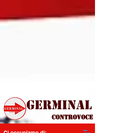
Germinal
Controvoce
Ci occupiamo di: