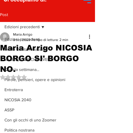
Post
Edizioni precedenti
Maria Arrigo
Edizioni precedenti
3 set 2023
Tempo di lettura: 2 min
Maria Arrigo NICOSIA
Pillole di Vita Nicosiana
BORGO SI' BORGO
LA BELLEZZA CI SALVERA'
NO.
Questa settimana...
Valutazione NaN stelle su 5.
Parole, pensieri, opere e opinioni
Entroterra
NICOSIA 2040
ASSP
Con gli occhi di uno Zoomer
Politica nostrana