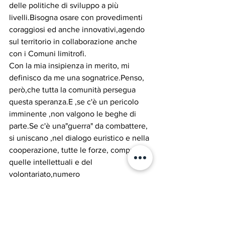
delle politiche di sviluppo a più 
livelli.Bisogna osare con provedimenti 
coraggiosi ed anche innovativi,agendo 
sul territorio in collaborazione anche 
con i Comuni limitrofi.
Con la mia insipienza in merito, mi 
definisco da me una sognatrice.Penso, 
però,che tutta la comunità persegua 
questa speranza.E ,se c'è un pericolo 
imminente ,non valgono le beghe di 
parte.Se c'è una"guerra" da combattere, 
si uniscano ,nel dialogo euristico e nella 
cooperazione, tutte le forze, comprese 
quelle intellettuali e del 
volontariato,numero
se attive
 propositive  .Si risveglierà 
l'intraprendenza,la fattivita' e 
l'ammodernamento della 