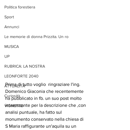
Politica forestiera
Sport
Annunci
Le memorie di donna Prizzita. Un ro
MUSICA
UP
RUBRICA: LA NOSTRA
LEONFORTE 2040
Prima di tutto voglio  ringraziare l'ing. 
ATTUALITA'
Domenico Giaconia che recentemente 
Curiosità
ha pubblicato in fb. un suo post molto 
interessante per la descrizione che ,con 
VIGNETTE
analisi puntuale, ha fatto sul 
monumento conservato nella chiesa di 
S Maria raffigurante un'aquila su un 