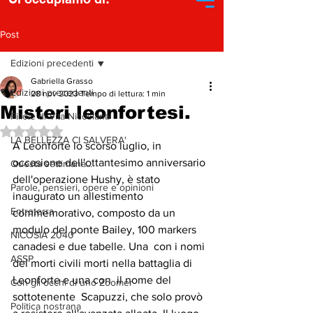
Post
Edizioni precedenti
Gabriella Grasso
Edizioni precedenti
28 nov 2023
Tempo di lettura: 1 min
Misteri leonfortesi.
Pillole di Vita Nicosiana
Valutazione NaN stelle su 5.
LA BELLEZZA CI SALVERA'
A Leonforte lo scorso luglio, in 
occasione dell'ottantesimo anniversario 
Questa settimana...
dell'operazione Hushy, è stato 
Parole, pensieri, opere e opinioni
inaugurato un allestimento 
Entroterra
commemorativo, composto da un 
modulo del ponte Bailey, 100 markers 
NICOSIA 2040
canadesi e due tabelle. Una  con i nomi 
ASSP
dei morti civili morti nella battaglia di 
Leonforte e una con  il nome del 
Con gli occhi di uno Zoomer
sottotenente  Scapuzzi, che solo provò 
Politica nostrana