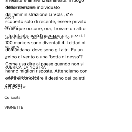
a resistere all'avanzata alleata. Il luogo 
Politica forestiera
della memoria, individuato 
dall'amministrazione Li Volsi, s' è 
Sport
scoperto solo di recente, essere privato 
Annunci
e dunque occorre, ora,  trovare un altro 
sito intanto però l'opera perde i pezzi. I 
Le memorie di donna Prizzita. Un ro
100 markers sono diventati 4. I cittadini 
MUSICA
domandano  dove sono gli altri. Fu un 
colpo di vento o una "botta di gesso"? 
UP
Come usa dire al paese quando non si 
RUBRICA: LA NOSTRA
hanno migliori risposte. Attendiamo con 
LEONFORTE 2040
ansia di conoscere il destino dei paletti 
canadesi. 
ATTUALITA'
Curiosità
VIGNETTE