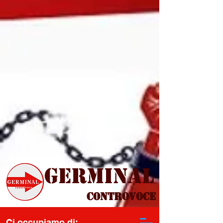
Germinal
Controvoce
Ci occupiamo di: