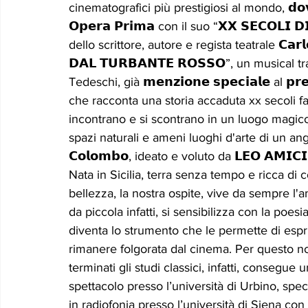
cinematografici più prestigiosi al mondo, 𝗱𝗼𝘃𝗲 a
𝗢𝗽𝗲𝗿𝗮 𝗣𝗿𝗶𝗺𝗮 con il suo “𝗫𝗫 𝗦𝗘𝗖𝗢𝗟𝗜
dello scrittore, autore e regista teatrale 𝗖𝗮𝗿𝗹
𝗗𝗔𝗟 𝗧𝗨𝗥𝗕𝗔𝗡𝗧𝗘 𝗥𝗢𝗦𝗦𝗢”, un musical 
Tedeschi, già 𝗺𝗲𝗻𝘇𝗶𝗼𝗻𝗲 𝘀𝗽𝗲𝗰𝗶𝗮𝗹𝗲 al 𝗽𝗿𝗲𝗺
che racconta una storia accaduta xx secoli fa.
incontrano e si scontrano in un luogo magico, 
spazi naturali e ameni luoghi d'arte di un angol
𝗖𝗼𝗹𝗼𝗺𝗯𝗼, ideato e voluto da 𝗟𝗘𝗢 𝗔𝗠𝗜
Nata in Sicilia, terra senza tempo e ricca di 
bellezza, la nostra ospite, vive da sempre l'
da piccola infatti, si sensibilizza con la poesia
diventa lo strumento che le permette di espri
rimanere folgorata dal cinema. Per questo non
terminati gli studi classici, infatti, consegu
spettacolo presso l’università di Urbino, spe
in radiofonia presso l’università di Siena con un