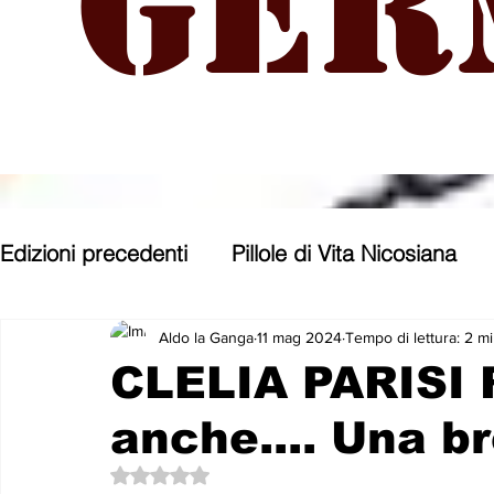
Ger
Edizioni precedenti
Pillole di Vita Nicosiana
Parole, pensieri, opere e opinioni
Entroter
Aldo la Ganga
11 mag 2024
Tempo di lettura: 2 m
CLELIA PARISI 
anche.... Una br
Con gli occhi di uno Zoomer
Politica nost
Valutazione NaN stelle su 5.