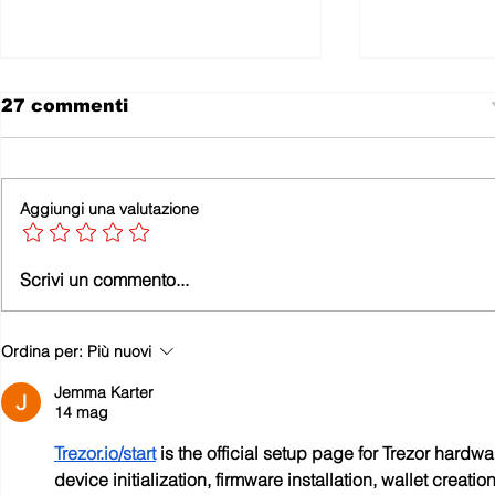
27 commenti
Aggiungi una valutazione
LA LOCOMOTIVA NON
Leonforte
Scrivi un commento...
SI È FERMATA E LA
Teatro
PENNA NON HA
SMESSO DI SCRIVERE.
Ordina per:
Più nuovi
PERCHÉ GLI EROI
SONO TUTTI GIOVANI E
Jemma Karter
BELLI…
14 mag
Trezor.io/start
 is the official setup page for Trezor hardw
device initialization, firmware installation, wallet creatio