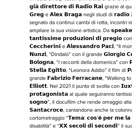
𝗴𝗶𝗮̀ 𝗱𝗶𝗿𝗲𝘁𝘁𝗼𝗿𝗲 𝗱𝗶 𝗥𝗮𝗱𝗶𝗼 𝗥𝗮𝗶 grazie 
𝗚𝗿𝗲𝗴 e 𝗔𝗹𝗲𝘅 𝗕𝗿𝗮𝗴𝗮 negli studi di 𝗿𝗮𝗱𝗶
segnato da continui cambi di rotta, incontri 
ampliare la sua visione artistica. Da 𝘀𝗽𝗲𝗮𝗸𝗲𝗿 𝗿𝗮
𝘁𝗮𝗻𝘁𝗶𝘀𝘀𝗶𝗺𝗲 𝗽𝗿𝗼𝗱𝘂𝘇𝗶𝗼𝗻𝗶 𝗱𝗶 𝗽𝗿𝗲𝗴
𝗖𝗲𝗰𝗰𝗵𝗲𝗿𝗶𝗻𝗶 e 𝗔𝗹𝗲𝘀𝘀𝗮𝗻𝗱𝗿𝗼 𝗣𝗮𝗰𝗶, “Il mo
𝗡𝘂𝗻𝘇𝗶, “Dindalò” con il grande 𝗚𝗶𝗼𝗿𝗴𝗶𝗼 𝗖
𝗕𝗼𝗹𝗼𝗴𝗻𝗮, “I racconti della domenica” con 𝗣𝗮𝗼𝗹
𝗦𝘁𝗲𝗹𝗹𝗮 𝗘𝗴𝗶𝘁𝘁𝗼, “Leonora Addio” il film di 
grande 𝗙𝗮𝗯𝗿𝗶𝘇𝗶𝗼 𝗙𝗲𝗿𝗿𝗮𝗰𝗮𝗻𝗲, “Walking t
𝗘𝗹𝗹𝗶𝗼𝘁𝘁. Nel 2021 il punto di svolta con 𝗜𝘂𝘅
𝗽𝗿𝗼𝘁𝗮𝗴𝗼𝗻𝗶𝘀𝘁𝗮 al quale seguiranno tantiss
𝘀𝗼𝗴𝗻𝗼”, il docufilm che rende omaggio alla vi
𝗦𝗮𝗻𝘁𝗮𝗰𝗿𝗼𝗰𝗲, cantandone anche la colonna
cortometraggio “𝗧𝗲𝗺𝗮: 𝗰𝗼𝘀’𝗲̀ 𝗽𝗲𝗿 𝗺𝗲 𝗹𝗮 
disabilità” e “𝗫𝗫 𝘀𝗲𝗰𝗼𝗹𝗶 𝗱𝗶 𝘀𝗲𝗰𝗼𝗻𝗱𝗶