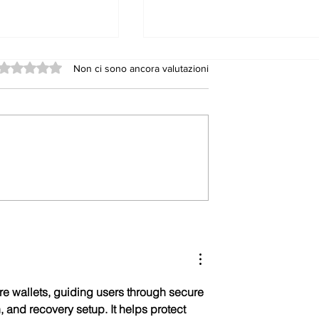
Valutazione 0 stelle su 5.
Non ci sono ancora valutazioni
 fra Cinema e
Statale 117, il Pd grid
allo scandalo. Ma
dimentica chi sono i
suoi alleati a Nicosia 
nel Consorzio
Provinciale di Enna
are wallets, guiding users through secure 
n, and recovery setup. It helps protect 