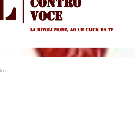
l
Contro
voce
La rivoluzione, ad un Click da te
...