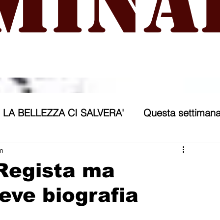
mina
LA BELLEZZA CI SALVERA'
Questa settimana
ra
NICOSIA 2040
ASSP
in
Regista ma
eve biografia
rana
Politica forestiera
Sport
Annunci