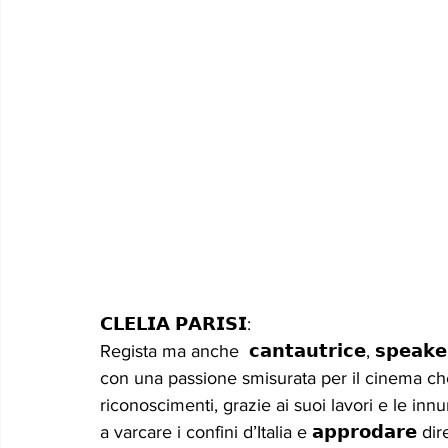
𝗖𝗟𝗘𝗟𝗜𝗔 𝗣𝗔𝗥𝗜𝗦𝗜:
Regista ma anche  𝗰𝗮𝗻𝘁𝗮𝘂𝘁𝗿𝗶𝗰𝗲, 𝘀𝗽𝗲𝗮𝗸𝗲
con una passione smisurata per il cinema che
riconoscimenti, grazie ai suoi lavori e le inn
a varcare i confini d’Italia e 𝗮𝗽𝗽𝗿𝗼𝗱𝗮𝗿𝗲 di