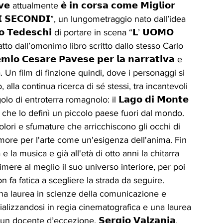
ttualmente 𝗲̀ 𝗶𝗻 𝗰𝗼𝗿𝘀𝗮 𝗰𝗼𝗺𝗲 𝗠𝗶𝗴𝗹𝗶𝗼𝗿 
 𝗗𝗜 𝗦𝗘𝗖𝗢𝗡𝗗𝗜”, un lungometraggio nato dall’idea 
 𝗧𝗲𝗱𝗲𝘀𝗰𝗵𝗶 di portare in scena “𝗟’ 𝗨𝗢𝗠𝗢 
tratto dall’omonimo libro scritto dallo stesso Carlo 
𝗶𝗼 𝗖𝗲𝘀𝗮𝗿𝗲 𝗣𝗮𝘃𝗲𝘀𝗲 𝗽𝗲𝗿 𝗹𝗮 𝗻𝗮𝗿𝗿𝗮𝘁𝗶𝘃𝗮 e 
 Un film di finzione quindi, dove i personaggi si 
alla continua ricerca di sé stessi, tra incantevoli 
o di entroterra romagnolo: il 𝗟𝗮𝗴𝗼 𝗱𝗶 𝗠𝗼𝗻𝘁𝗲 
𝗖𝗜 che lo definì un piccolo paese fuori dal mondo. 
colori e sfumature che arricchiscono gli occhi di 
amore per l'arte come un'esigenza dell'anima. Fin 
 e la musica e già all'età di otto anni la chitarra 
mere al meglio il suo universo interiore, per poi 
 fa fatica a scegliere la strada da seguire. 
e una laurea in scienze della comunicazione e 
cializzandosi in regia cinematografica e una laurea 
 docente d’eccezione, 𝗦𝗲𝗿𝗴𝗶𝗼 𝗩𝗮𝗹𝘇𝗮𝗻𝗶𝗮, 