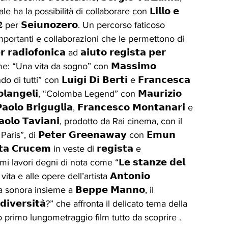
al quale ha la possibilità di collaborare con 𝗟𝗶𝗹𝗹𝗼 𝗲 
 𝟐 per 𝗦𝗲𝗶𝘂𝗻𝗼𝘇𝗲𝗿𝗼. Un percorso faticoso 
importanti e collaborazioni che le permettono di 
𝗱𝗶𝗼𝗳𝗼𝗻𝗶𝗰𝗮 ad 𝗮𝗶𝘂𝘁𝗼 𝗿𝗲𝗴𝗶𝘀𝘁𝗮 𝗽𝗲𝗿 
𝗶𝗼 come: “Una vita da sogno” con 𝗠𝗮𝘀𝘀𝗶𝗺𝗼 
ndo di tutti” con 𝗟𝘂𝗶𝗴𝗶 𝗗𝗶 𝗕𝗲𝗿𝘁𝗶 e 𝗙𝗿𝗮𝗻𝗰𝗲𝘀𝗰𝗮 
𝗼𝗹𝗮𝗻𝗴𝗲𝗹𝗶, “Colomba Legend” con 𝗠𝗮𝘂𝗿𝗶𝘇𝗶𝗼 
𝗼 𝗕𝗿𝗶𝗴𝘂𝗴𝗹𝗶𝗮, 𝗙𝗿𝗮𝗻𝗰𝗲𝘀𝗰𝗼 𝗠𝗼𝗻𝘁𝗮𝗻𝗮𝗿𝗶 e 
𝗣𝗮𝗼𝗹𝗼 𝗧𝗮𝘃𝗶𝗮𝗻𝗶, prodotto da Rai cinema, con il 
o Paris”, di 𝗣𝗲𝘁𝗲𝗿 𝗚𝗿𝗲𝗲𝗻𝗮𝘄𝗮𝘆 con 𝗘𝗺𝘂𝗻 
𝗮 𝗖𝗿𝘂𝗰𝗲𝗺 in veste di 𝗿𝗲𝗴𝗶𝘀𝘁𝗮 e 
imi lavori degni di nota come “𝗟𝗲 𝘀𝘁𝗮𝗻𝘇𝗲 𝗱𝗲𝗹 
ta e alle opere dell’artista 𝗔𝗻𝘁𝗼𝗻𝗶𝗼 
 sonora insieme a 𝗕𝗲𝗽𝗽𝗲 𝗠𝗮𝗻𝗻𝗼, il 
𝗱𝗶𝘃𝗲𝗿𝘀𝗶𝘁𝗮̀?” che affronta il delicato tema della 
” il suo primo lungometraggio film tutto da scoprire .