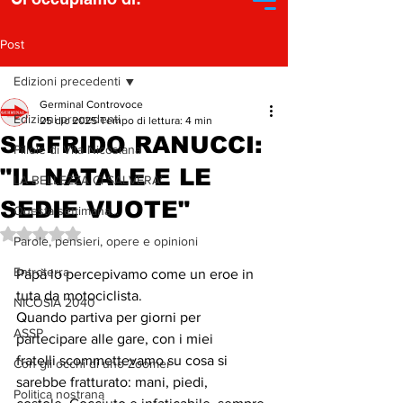
Post
Edizioni precedenti
Germinal Controvoce
Edizioni precedenti
25 dic 2025
Tempo di lettura: 4 min
SIGFRIDO RANUCCI:
Pillole di Vita Nicosiana
"IL NATALE E LE
LA BELLEZZA CI SALVERA'
SEDIE VUOTE"
Questa settimana...
Valutazione NaN stelle su 5.
Parole, pensieri, opere e opinioni
Entroterra
Papà lo percepivamo come un eroe in 
tuta da motociclista.
NICOSIA 2040
Quando partiva per giorni per 
ASSP
partecipare alle gare, con i miei
fratelli scommettevamo su cosa si 
Con gli occhi di uno Zoomer
sarebbe fratturato: mani, piedi,
Politica nostrana