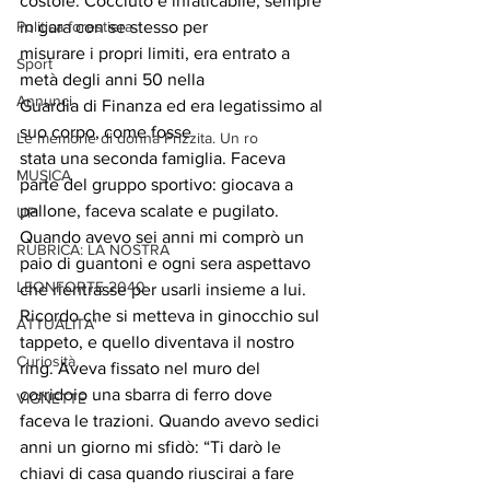
costole. Cocciuto e infaticabile, sempre 
Politica forestiera
in gara con se stesso per
misurare i propri limiti, era entrato a 
Sport
metà degli anni 50 nella
Annunci
Guardia di Finanza ed era legatissimo al 
suo corpo, come fosse
Le memorie di donna Prizzita. Un ro
stata una seconda famiglia. Faceva 
MUSICA
parte del gruppo sportivo: giocava a 
pallone, faceva scalate e pugilato. 
UP
Quando avevo sei anni mi comprò un 
RUBRICA: LA NOSTRA
paio di guantoni e ogni sera aspettavo 
LEONFORTE 2040
che rientrasse per usarli insieme a lui. 
Ricordo che si metteva in ginocchio sul 
ATTUALITA'
tappeto, e quello diventava il nostro 
Curiosità
ring. Aveva fissato nel muro del 
corridoio una sbarra di ferro dove 
VIGNETTE
faceva le trazioni. Quando avevo sedici 
anni un giorno mi sfidò: “Ti darò le 
chiavi di casa quando riuscirai a fare 