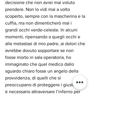
decisione che non avrei mai voluto 
prendere. Non lo vidi mai a volto 
scoperto, sempre con la mascherina e la 
cuffia, ma non dimenticherò mai i 
grandi occhi verde-celeste. In alcuni 
momenti, ripensando a quegli occhi e 
alle metastasi di mio padre, ai dolori che 
avrebbe dovuto sopportare se non 
fosse morto in sala operatoria, ho 
immaginato che quel medico dallo 
sguardo chiaro fosse un angelo della 
provvidenza, di quelli che si 
preoccupano di proteggere i giusti. Non 
è necessario attraversare l’inferno per 
incontrare l’angelo che ci salverà. 
Spuntano nella vita nei momenti di 
bisogno, nei momenti delle scelte 
difficili e scompaiono senza lasciare 
traccia, li riconosciamo solo quando se 