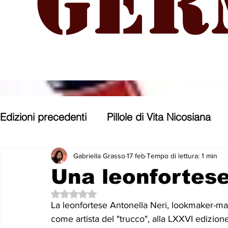
Ger
Edizioni precedenti
Pillole di Vita Nicosiana
Parole, pensieri, opere e opinioni
Entroter
Gabriella Grasso
17 feb
Tempo di lettura: 1 min
Una leonfortes
Valutazione NaN stelle su 5.
Con gli occhi di uno Zoomer
Politica nost
La leonfortese Antonella Neri, lookmaker-make
come artista del "trucco", alla LXXVI edizione