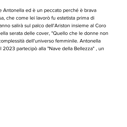
ICA
UP
RUBRICA: LA NOSTRA
e Antonella ed è un peccato perché è brava 
a, che come lei lavorò fu estetista prima di 
nno salirà sul palco dell'Ariston insieme al Coro 
ità
VIGNETTE
nella serata delle cover, "Quello che le donne non 
complessità dell'universo femminile. Antonella 
l 2023 partecipò alla "Nave della Bellezza" , un 