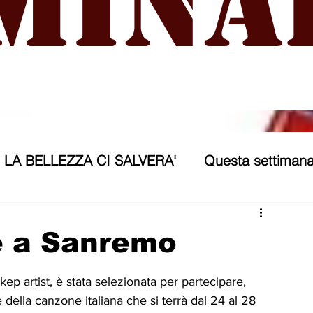
mina
LA BELLEZZA CI SALVERA'
Questa settimana
ra
NICOSIA 2040
ASSP
e a Sanremo
rana
Politica forestiera
Sport
Annunci
p artist, è stata selezionata per partecipare, 
 della canzone italiana che si terrà dal 24 al 28 