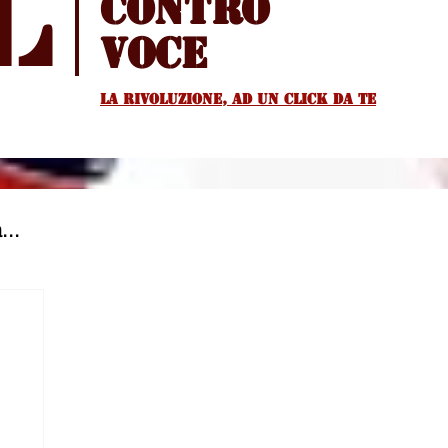
l
Contro
voce
La rivoluzione, ad un Click da te
...