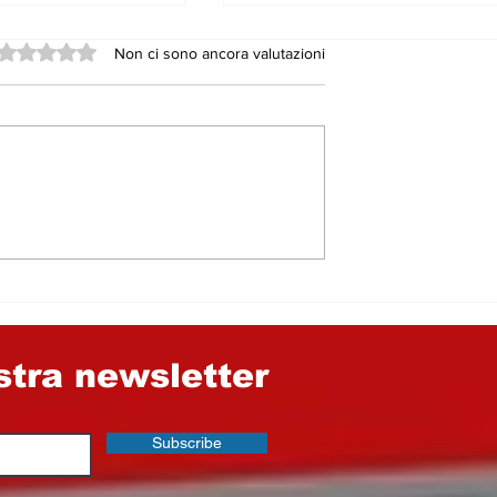
Valutazione 0 stelle su 5.
Non ci sono ancora valutazioni
aese, fra la
LA LOCOMOTIVA NON
lla
SI È FERMATA E LA
tà e miss
PENNA NON HA
SMESSO DI SCRIVERE
PERCHÉ GLI EROI
SONO TUTTI GIOVANI
BELLI…
ostra newsletter
Subscribe