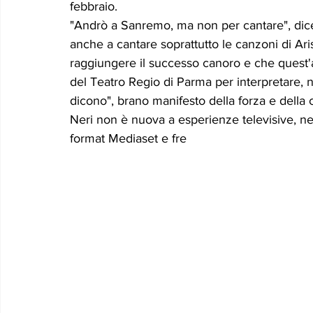
febbraio. 
Le memorie di donna Prizzita. Un ro
MUS
"Andrò a Sanremo, ma non per cantare", dic
anche a cantare soprattutto le canzoni di Aris
raggiungere il successo canoro e che quest'a
LEONFORTE 2040
ATTUALITA'
Curios
del Teatro Regio di Parma per interpretare, 
dicono", brano manifesto della forza e della 
Neri non è nuova a esperienze televisive, ne
format Mediaset e fre