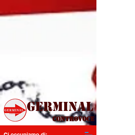
Germinal
Controvoce
Ci occupiamo di: