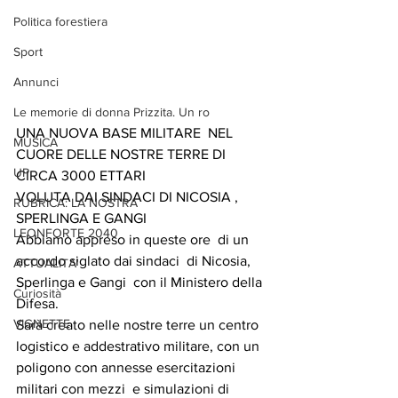
Politica forestiera
Sport
Annunci
Le memorie di donna Prizzita. Un ro
UNA NUOVA BASE MILITARE  NEL 
MUSICA
CUORE DELLE NOSTRE TERRE DI 
UP
CIRCA 3000 ETTARI
VOLUTA DAI SINDACI DI NICOSIA , 
RUBRICA: LA NOSTRA
SPERLINGA E GANGI
LEONFORTE 2040
Abbiamo appreso in queste ore  di un 
accordo siglato dai sindaci  di Nicosia, 
ATTUALITA'
Sperlinga e Gangi  con il Ministero della 
Curiosità
Difesa.
VIGNETTE
Sarà creato nelle nostre terre un centro 
logistico e addestrativo militare, con un 
poligono con annesse esercitazioni  
militari con mezzi  e simulazioni di 