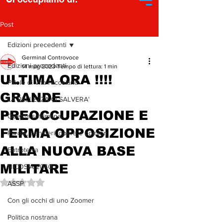
Post
Edizioni precedenti
Germinal Controvoce
Edizioni precedenti
14 mag 2023
Tempo di lettura: 1 min
ULTIMA ORA !!!!
Pillole di Vita Nicosiana
GRANDE
LA BELLEZZA CI SALVERA'
PREOCCUPAZIONE E
Questa settimana...
FERMA OPPOSIZIONE
Parole, pensieri, opere e opinioni
ALLA NUOVA BASE
Entroterra
MILITARE
NICOSIA 2040
Valutazione NaN stelle su 5.
ASSP
Con gli occhi di uno Zoomer
Politica nostrana