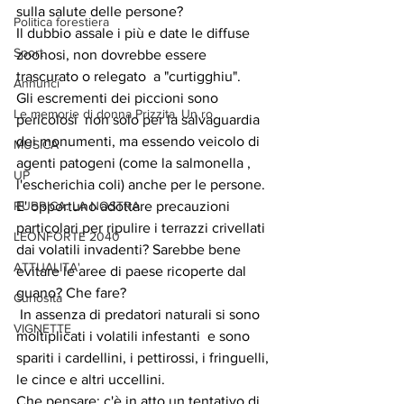
sulla salute delle persone?
Politica forestiera
Il dubbio assale i più e date le diffuse 
Sport
zoonosi, non dovrebbe essere 
trascurato o relegato  a "curtigghiu". 
Annunci
Gli escrementi dei piccioni sono 
Le memorie di donna Prizzita. Un ro
pericolosi  non solo per la salvaguardia 
dei monumenti, ma essendo veicolo di 
MUSICA
agenti patogeni (come la salmonella , 
UP
l'escherichia coli) anche per le persone. 
RUBRICA: LA NOSTRA
E' opportuno adottare precauzioni 
particolari per ripulire i terrazzi crivellati 
LEONFORTE 2040
dai volatili invadenti? Sarebbe bene 
ATTUALITA'
evitare le aree di paese ricoperte dal 
guano? Che fare?
Curiosità
 In assenza di predatori naturali si sono 
VIGNETTE
moltiplicati i volatili infestanti  e sono 
spariti i cardellini, i pettirossi, i fringuelli, 
le cince e altri uccellini. 
Che pensare: c'è in atto un tentativo di 