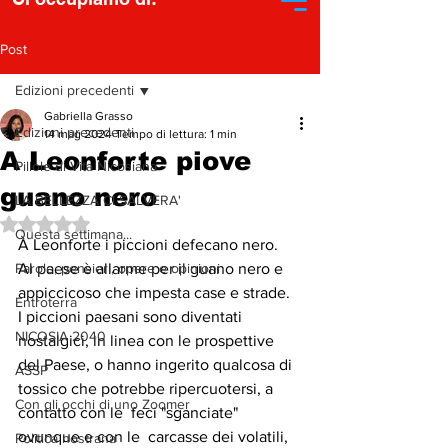
Post
Edizioni precedenti
Gabriella Grasso
Edizioni precedenti
14 mag 2024
Tempo di lettura: 1 min
A Leonforte piove
Pillole di Vita Nicosiana
guano nero
LA BELLEZZA CI SALVERA'
Valutazione NaN stelle su 5.
Questa settimana...
A Leonforte i piccioni defecano nero. 
Parole, pensieri, opere e opinioni
Al paese è allarme per il guano nero e 
appiccicoso che impesta case e strade.
Entroterra
I piccioni paesani sono diventati 
NICOSIA 2040
nostalgici, in linea con le prospettive 
del Paese, o hanno ingerito qualcosa di 
ASSP
tossico che potrebbe ripercuotersi, a 
Con gli occhi di uno Zoomer
contatto con le  feci "sganciate" 
ovunque e con le  carcasse dei volatili,  
Politica nostrana