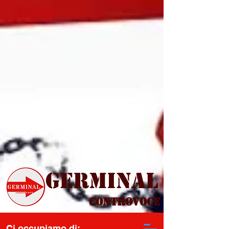
Germinal
Controvoce
Ci occupiamo di: