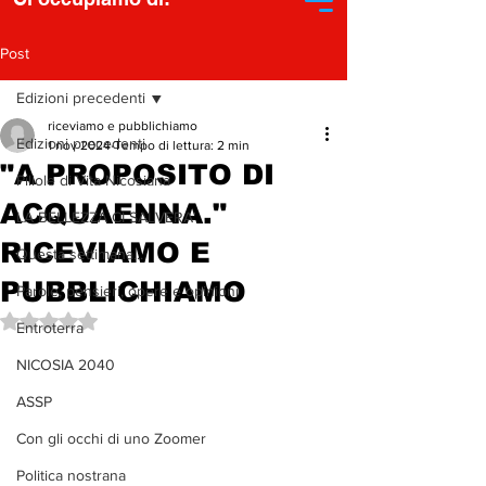
Post
Edizioni precedenti
riceviamo e pubblichiamo
Edizioni precedenti
1 nov 2024
Tempo di lettura: 2 min
"A PROPOSITO DI
Pillole di Vita Nicosiana
ACQUAENNA."
LA BELLEZZA CI SALVERA'
RICEVIAMO E
Questa settimana...
PUBBLICHIAMO
Parole, pensieri, opere e opinioni
Valutazione NaN stelle su 5.
Entroterra
NICOSIA 2040
ASSP
Con gli occhi di uno Zoomer
Politica nostrana