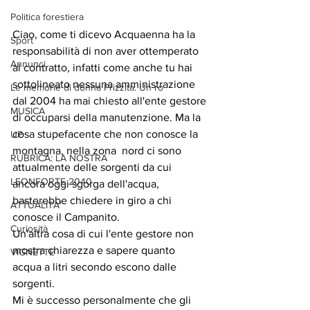
Politica forestiera
Ciao, come ti dicevo Acquaenna ha la 
Sport
responsabilità di non aver ottemperato 
Annunci
al contratto, infatti come anche tu hai 
sottolineato nessuna amministrazione 
Le memorie di donna Prizzita. Un ro
dal 2004 ha mai chiesto all'ente gestore 
MUSICA
di occuparsi della manutenzione. Ma la 
cosa stupefacente che non conosce la 
UP
montagna, nella zona  nord ci sono 
RUBRICA: LA NOSTRA
attualmente delle sorgenti da cui 
LEONFORTE 2040
ancora oggi sgorga dell'acqua, 
basterebbe chiedere in giro a chi 
ATTUALITA'
conosce il Campanito.
Curiosità
Un'altra cosa di cui l'ente gestore non 
mostra chiarezza e sapere quanto 
VIGNETTE
acqua a litri secondo escono dalle 
sorgenti.
Mi è successo personalmente che gli 