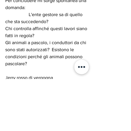
Per concludere mi sorge spontanea una 
domanda:                                                     
                    L'ente gestore sa di quello 
che sta succedendo? 
Chi controlla affinché questi lavori siano 
fatti in regola? 
Gli animali a pascolo, i conduttori da chi 
sono stati autorizzati?  Esistono le 
condizioni perché gli animali possono 
pascolare?
Jerry rosso di vergogna
Questa settimana...
Parole, pensieri, opere e opinioni
Entroterra