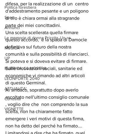
difesa, per la realizzazione di un  centro 
Politica forestiera
d'addestramento pesante e un poligono 
Sport
di tiro è chiara ormai alla stragrande  
parte dei miei concittadini.
Annunci
Una scelta scellerata quella firmare 
Le memorie di donna Prizzita. Un ro
questo accordo,  è la spada di Damocle 
definitiva sul futuro della nostra 
MUSICA
comunità e sulla possibilità di rilanciarci.
UP
Si poteva e si doveva evitare di firmare.
RUBRICA: LA NOSTRA
Sulle motivazioni sociali, sanitarie ed 
economiche vi rimando ad altri articoli 
LEONFORTE 2040
di questo Germinal.
ATTUALITA'
Al sindaco, soprattutto dopo averlo 
ascoltato nell'ultimo consiglio comunale 
Curiosità
, voglio dire che  non comprendo la sua 
VIGNETTE
scelta, non ha chiaramente fatto 
emergere i veri motivi di questa firma, 
non ha detto del perché ha firmato…. 
Limitandosi a dire che ha firmato  quel 