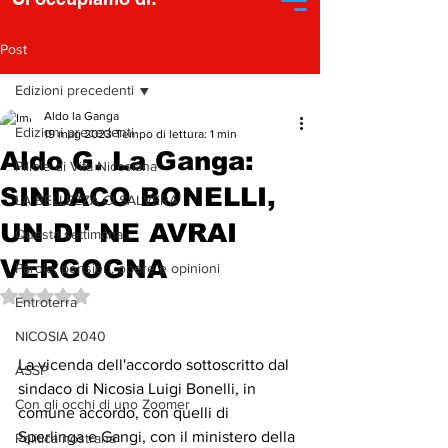
Post
Edizioni precedenti
Aldo la Ganga
Edizioni precedenti
19 mag 2023
Tempo di lettura: 1 min
Aldo G. La Ganga:
Pillole di Vita Nicosiana
SINDACO BONELLI,
LA BELLEZZA CI SALVERA'
UN DI' NE AVRAI
Questa settimana...
VERGOGNA
Parole, pensieri, opere e opinioni
Valutazione NaN stelle su 5.
Entroterra
NICOSIA 2040
La vicenda dell'accordo sottoscritto dal 
ASSP
sindaco di Nicosia Luigi Bonelli, in 
Con gli occhi di uno Zoomer
comune accordo, con quelli di 
Sperlinga e Gangi, con il ministero della 
Politica nostrana