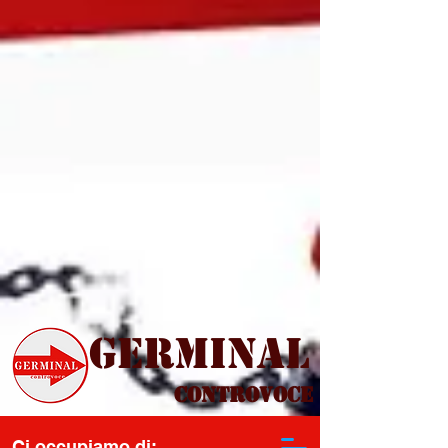
Germinal
Controvoce
Ci occupiamo di: