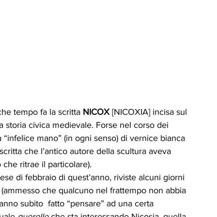
che tempo fa la scritta 
NICOX 
[NICOXIA] incisa sul 
storia civica medievale. Forse nel corso dei 
a “infelice mano” (in ogni senso) di vernice bianca 
critta che l’antico autore della scultura aveva 
che ritrae il particolare). 
ese di febbraio di quest’anno, riviste alcuni giorni 
era (ammesso che qualcuno nel frattempo non abbia 
anno subito  fatto “pensare” ad una certa 
uale 
querelle
 che sta interessando Nicosia, quella 