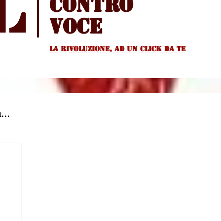
l
Contro
voce
La rivoluzione, ad un Click da te
...