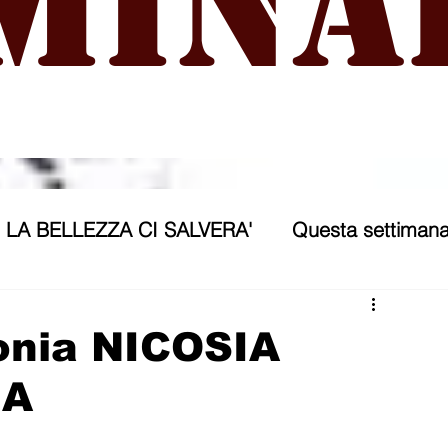
mina
LA BELLEZZA CI SALVERA'
Questa settimana
ra
NICOSIA 2040
ASSP
onia NICOSIA
IA
rana
Politica forestiera
Sport
Annunci