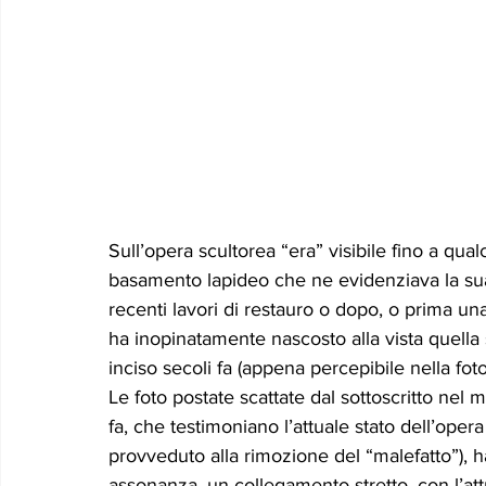
Sull’opera scultorea “era” visibile fino a qual
basamento lapideo che ne evidenziava la sua 
recenti lavori di restauro o dopo, o prima un
ha inopinatamente nascosto alla vista quella s
inciso secoli fa (appena percepibile nella foto 
Le foto postate scattate dal sottoscritto nel m
fa, che testimoniano l’attuale stato dell’op
provveduto alla rimozione del “malefatto”), h
assonanza, un collegamento stretto, con l’att