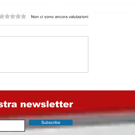
Valutazione 0 stelle su 5.
Non ci sono ancora valutazioni
 fra Cinema e
Statale 117, il Pd grid
allo scandalo. Ma
dimentica chi sono i
suoi alleati a Nicosia 
nel Consorzio
Provinciale di Enna
ostra newsletter
Subscribe