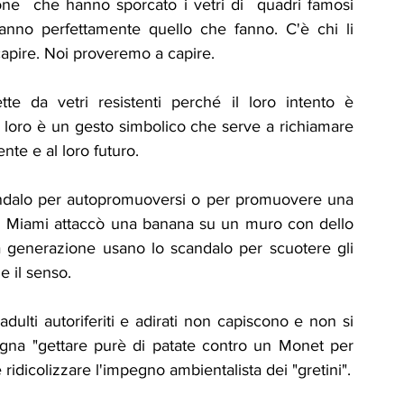
zione  che hanno sporcato i vetri di  quadri famosi 
ICA
UP
RUBRICA: LA NOSTRA
anno perfettamente quello che fanno. C'è chi li 
 capire. Noi proveremo a capire.
ità
VIGNETTE
 loro è un gesto simbolico che serve a richiamare 
sente e al loro futuro.
candalo per autopromuoversi o per promuovere una 
 di Miami attaccò una banana su un muro con dello 
ima generazione usano lo scandalo per scuotere gli 
e il senso. 
 adulti autoriferiti e adirati non capiscono e non si 
ogna "gettare purè di patate contro un Monet per 
farci sentire", hanno detto gli attivisti? E facile ridicolizzare l'impegno ambientalista dei "gretini". 