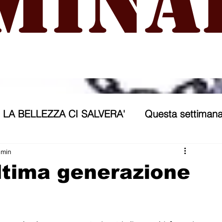
mina
LA BELLEZZA CI SALVERA'
Questa settimana
ra
NICOSIA 2040
ASSP
 min
 Ultima generazione
rana
Politica forestiera
Sport
Annunci