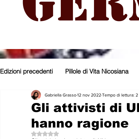
Ger
Edizioni precedenti
Pillole di Vita Nicosiana
Parole, pensieri, opere e opinioni
Entroter
Gabriella Grasso
12 nov 2022
Tempo di lettura: 2
Gli attivisti di
hanno ragione
Con gli occhi di uno Zoomer
Politica nost
Valutazione NaN stelle su 5.