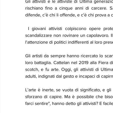
Gli attivisti e le attiviste di Ultima genera
Le memorie di donna Prizzita. Un ro
MUS
rischiano fino a cinque anni di carcere. S
difende, c'è chi li offende, e c'è chi prova a
LEONFORTE 2040
ATTUALITA'
Curios
 I giovani attivisti colpiscono opere protette da vetri resistenti perché il loro intento è 
scandalizzare non rovinare un capolavoro. Il
l'attenzione di politici indifferenti al loro pre
Gli artisti da sempre hanno ricercato lo s
loro battaglia. Cattelan nel 2019 alla Fiera
scotch, e fu arte. Oggi, gli attivisti di Ult
adulti, indignati dal gesto e incapaci di capirn
L'arte è inerte, se vuota di significato, e gli
sforzano di capire. Ma è possibile che bis