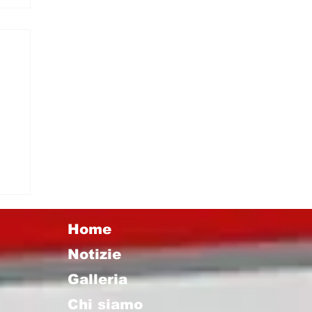
a
e
Home
Notizie
Galleria
Chi siamo