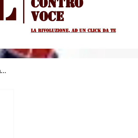
l
Contro
voce
La rivoluzione, ad un Click da te
...