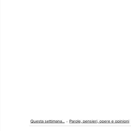
Questa settimana...
Parole, pensieri, opere e opinioni