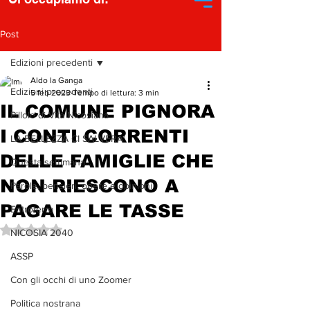
Post
Edizioni precedenti
Aldo la Ganga
Edizioni precedenti
5 feb 2023
Tempo di lettura: 3 min
IL COMUNE PIGNORA
Pillole di Vita Nicosiana
I CONTI CORRENTI
LA BELLEZZA CI SALVERA'
DELLE FAMIGLIE CHE
Questa settimana...
NON RIESCONO A
Parole, pensieri, opere e opinioni
PAGARE LE TASSE
Entroterra
Valutazione NaN stelle su 5.
NICOSIA 2040
ASSP
Con gli occhi di uno Zoomer
Politica nostrana