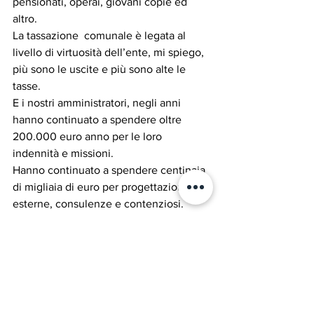
pensionati, operai, giovani copie ed  
altro.
La tassazione  comunale è legata al 
livello di virtuosità dell’ente, mi spiego, 
più sono le uscite e più sono alte le 
tasse.
E i nostri amministratori, negli anni 
hanno continuato a spendere oltre 
200.000 euro anno per le loro 
indennità e missioni.  
Hanno continuato a spendere centinaia 
di migliaia di euro per progettazioni 
esterne, consulenze e contenziosi. 
Non hanno per niente ridotto i costi 
gestionali dell’ ente e mi riferisco ai 
consumi elettrici e telefonici, alla 
cancelleria e alle forniture varie.
Non hanno smesso di elargire contributi 
a manifestazioni ed associazioni che 