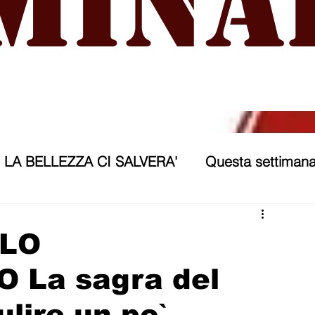
mina
LA BELLEZZA CI SALVERA'
Questa settimana
ra
NICOSIA 2040
ASSP
 LO
 La sagra del
rana
Politica forestiera
Sport
Annunci
lire un po`