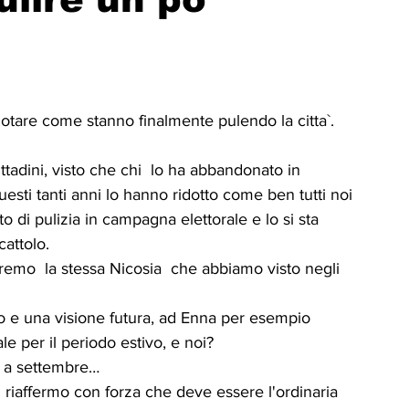
ICA
UP
RUBRICA: LA NOSTRA
ità
VIGNETTE
otare come stanno finalmente pulendo la citta`.
ittadini, visto che chi  lo ha abbandonato in 
esti tanti anni lo hanno ridotto come ben tutti noi 
di pulizia in campagna elettorale e lo si sta 
attolo.
emo  la stessa Nicosia  che abbiamo visto negli 
o e una visione futura, ad Enna per esempio 
e per il periodo estivo, e noi?
o a settembre…
gi riaffermo con forza che deve essere l'ordinaria 