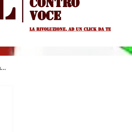
l
Contro
voce
La rivoluzione, ad un Click da te
...