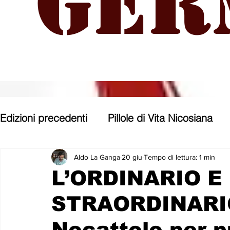
Ger
Edizioni precedenti
Pillole di Vita Nicosiana
Parole, pensieri, opere e opinioni
Entroter
Aldo La Ganga
20 giu
Tempo di lettura: 1 min
L’ORDINARIO E
STRAORDINARIO
Con gli occhi di uno Zoomer
Politica nost
Nocattolo per pu