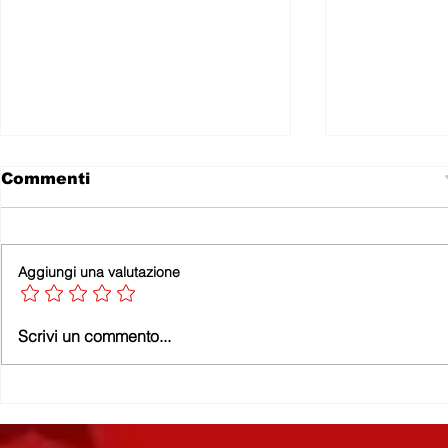
Commenti
Aggiungi una valutazione
Leonforte fra Cinema e
Statale 11
Scrivi un commento...
Teatro
allo scan
dimentica 
suoi allea
nel Conso
Provincia