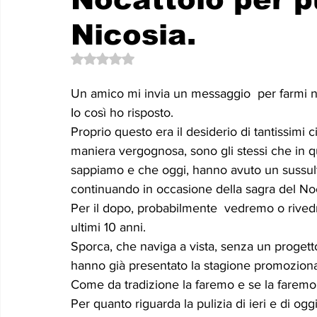
Le memorie di donna Prizzita. Un ro
MUS
Nicosia.
Valutazione NaN stelle su 5.
LEONFORTE 2040
ATTUALITA'
Curios
Un amico mi invia un messaggio  per farmi n
Io così ho risposto.
Proprio questo era il desiderio di tantissimi c
maniera vergognosa, sono gli stessi che in qu
sappiamo e che oggi, hanno avuto un sussulto 
continuando in occasione della sagra del Noc
Per il dopo, probabilmente  vedremo o rivedr
ultimi 10 anni.
Sporca, che naviga a vista, senza un progett
hanno già presentato la stagione promozional
Come da tradizione la faremo e se la farem
Per quanto riguarda la pulizia di ieri e di og