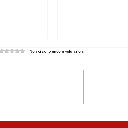
Valutazione 0 stelle su 5.
Non ci sono ancora valutazioni
7, il Pd grida
GLI AMMINISTRATORI,
dalo. Ma
CONSIGLIERI
chi sono i
COMUNALI E GLI
ti a Nicosia e
STRUZZI DAI FIANCHI
rzio
MOLLI​…
le di Enna