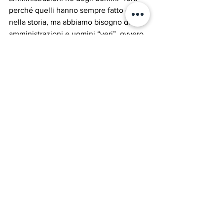
perché quelli hanno sempre fatto danno 
nella storia, ma abbiamo bisogno di 
amministrazioni e uomini “veri”, ovvero 
veramente al servizio della popolazione 
anche con qualche like in meno su 
Facebook.
Annunci
Con gli occhi di uno Zoomer
Entroterra
Mostra tutti
Post recenti