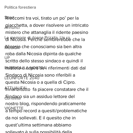
Politica forestiera
Sport
Rieccomi tra voi, tirato un po’ per la 
giacchetta, a dover risolvere un intricato 
Annunci
mistero che attanaglia il ridente paesino 
Le memorie di donna Prizzita. Un ro
di Nicosia. Perché sembrerebbe che la 
Nicosia che conosciamo sia ben altra 
MUSICA
roba dalla Nicosia dipinta da qualche 
UP
scritto dello stesso sindaco e quindi il 
RUBRICA: LA NOSTRA
mistero è capire se i riferimenti dati dal 
Sindaco di Nicosia sono riferibili a 
LEONFORTE 2040
questa Nicosia o a quella di Cipro.
ATTUALITA'
Innanzitutto  fa piacere constatare che il 
Sindaco sia un assiduo lettore del 
Curiosità
nostro blog, rispondendo praticamente 
VIGNETTE
a tempo record a quesiti/problematiche 
da noi sollevati. E il quesito che in 
quest’ultima settimana abbiamo 
sollevato è sulla possibilità della 