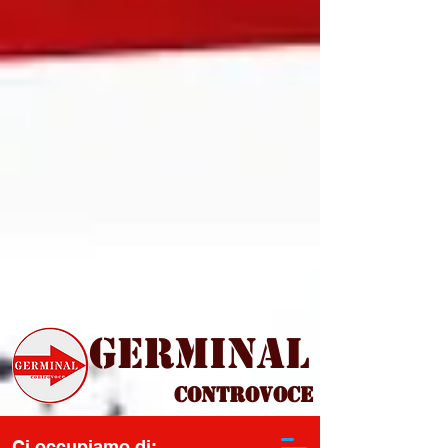
Germinal
Controvoce
Ci occupiamo di: