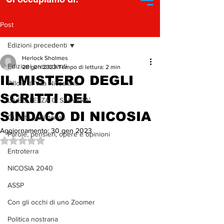
Post
Edizioni precedenti
Herlock Sholmes
Edizioni precedenti
28 gen 2023
Tempo di lettura: 2 min
IL MISTERO DEGLI
Pillole di Vita Nicosiana
SCRITTI DEL
LA BELLEZZA CI SALVERA'
SINDACO DI NICOSIA
Questa settimana...
Aggiornamento:
30 gen 2023
Parole, pensieri, opere e opinioni
Valutazione NaN stelle su 5.
Entroterra
NICOSIA 2040
ASSP
Con gli occhi di uno Zoomer
Politica nostrana